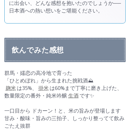
に出会い、どんな感想を抱いたのでしょうか──
日本酒への熱い想いをご堪能ください。
飲んでみた感想
群馬・嬬恋の高冷地で育った
「ひとめぼれ」から生まれた挑戦酒⛰️
麹米
は35%、
掛米
は60%まで丁寧に磨き上げた、
数量限定の番外・純米吟醸
生酒
です✨
一口目から ドカーン！と、米の旨みが登場します
甘み・酸味・旨みの三拍子、しっかり整ってて飲み
ごたえ抜群