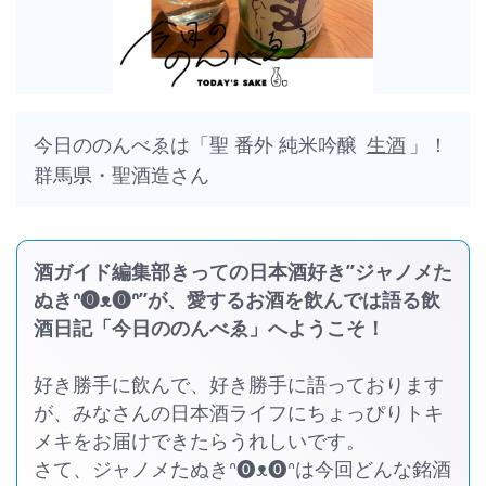
今日ののんべゑは「聖 番外 純米吟醸
生酒
」！
群馬県・聖酒造さん
酒ガイド編集部きっての日本酒好き”ジャノメた
ぬきᐢ⓿ᴥ⓿ᐢ”が、愛するお酒を飲んでは語る飲
酒日記「今日ののんべゑ」へようこそ！
好き勝手に飲んで、好き勝手に語っております
が、みなさんの日本酒ライフにちょっぴりトキ
メキをお届けできたらうれしいです。
さて、ジャノメたぬきᐢ⓿ᴥ⓿ᐢは今回どんな銘酒