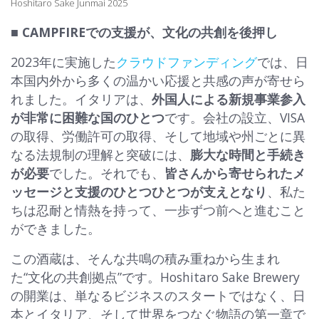
Hoshitaro Sake Junmai 2025
■ CAMPFIREでの支援が、文化の共創を後押し
2023年に実施した
クラウドファンディング
では、日
本国内外から多くの温かい応援と共感の声が寄せら
れました。イタリアは、
外国人による新規事業参入
が非常に困難な国のひとつ
です。会社の設立、VISA
の取得、労働許可の取得、そして地域や州ごとに異
なる法規制の理解と突破には、
膨大な時間と手続き
が必要
でした。それでも、
皆さんから寄せられたメ
ッセージと支援のひとつひとつが支えとなり
、私た
ちは忍耐と情熱を持って、一歩ずつ前へと進むこと
ができました。
この酒蔵は、そんな共鳴の積み重ねから生まれ
た“文化の共創拠点”です。Hoshitaro Sake Brewery
の開業は、単なるビジネスのスタートではなく、日
本とイタリア、そして世界をつなぐ物語の第一章で