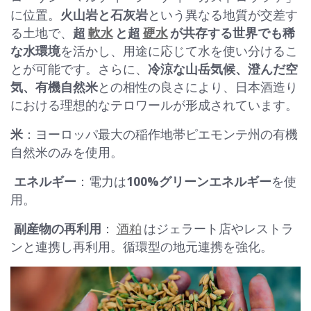
に位置。
火山岩と石灰岩
という異なる地質が交差す
る土地で、
超
軟水
と超
硬水
が共存する世界でも稀
な水環境
を活かし、用途に応じて水を使い分けるこ
とが可能です。さらに、
冷涼な山岳気候、澄んだ空
気、有機自然米
との相性の良さにより、日本酒造り
における理想的なテロワールが形成されています。
米
：ヨーロッパ最大の稲作地帯ピエモンテ州の有機
自然米のみを使用。
エネルギー
：電力は
100%グリーンエネルギー
を使
用。
副産物の再利用
：
酒粕
はジェラート店やレストラ
ンと連携し再利用。循環型の地元連携を強化。