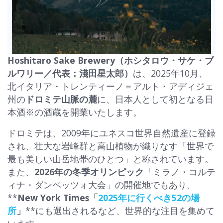
Hoshitaro Sake Brewery（ホシタロウ・サケ・ブ
ルワリー／代表：淺田星太郎）
は、2025年10月、
北イタリア・トレンティーノ＝アルト・アディジェ
州の
ドロミテ山脈の麓
に、日本人として初となる日
本酒※の酒蔵を開業いたします。
ドロミテは、2009年にユネスコ世界自然遺産に登録
され、壮大な岩峰群と高山植物が織りなす「世界で
最も美しい山岳地帯のひとつ」と称されています。
また、
2026年の冬季オリンピック
「ミラノ・コルテ
ィナ・ダンペッツォ大会」の開催地でもあり、
**
New York Times「
2025年に行くべき52の場
所
」
**にも選出されるなど、世界的な注目を集めて