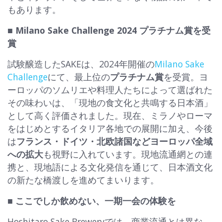
もあります。
■ Milano Sake Challenge 2024 プラチナム賞を受
賞
試験醸造したSAKEは、2024年開催の
Milano Sake
Challenge
にて、最上位の
プラチナム賞
を受賞。ヨ
ーロッパのソムリエや料理人たちによって選ばれた
その味わいは、「現地の食文化と共鳴する日本酒」
として高く評価されました。現在、ミラノやローマ
をはじめとするイタリア各地での展開に加え、今後
は
フランス・ドイツ・北欧諸国などヨーロッパ全域
への拡大
も視野に入れています。現地流通網との連
携と、現地語による文化発信を通じて、日本酒文化
の新たな橋渡しを進めてまいります。
■ ここでしか飲めない、一期一会の体験を
Hoshitaro Sake Breweryでは、商業流通とは異な