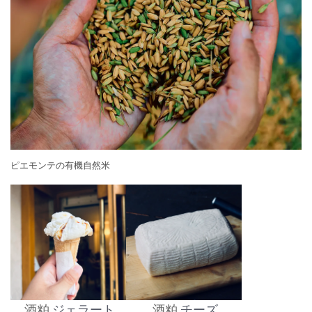
ピエモンテの有機自然米
酒粕
ジェラート
酒粕
チーズ