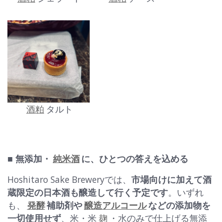
酒粕
タルト
■ 無添加・
純米酒
に、ひとつの答えを込める
Hoshitaro Sake Breweryでは、
市場向けに加えて酒
蔵限定の日本酒も醸造して行く予定です
。いずれ
も、
発酵
補助剤や
醸造アルコール
などの添加物を
一切使用せず
、米・米
麹
・水のみで仕上げる無添