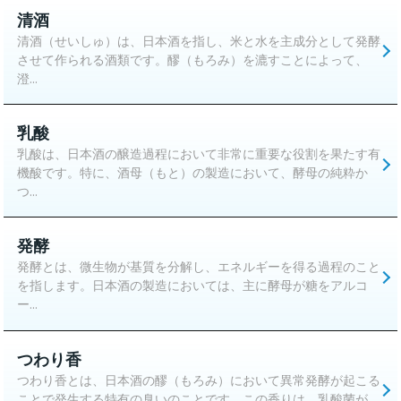
清酒
清酒（せいしゅ）は、日本酒を指し、米と水を主成分として発酵
させて作られる酒類です。醪（もろみ）を漉すことによって、
澄...
乳酸
乳酸は、日本酒の醸造過程において非常に重要な役割を果たす有
機酸です。特に、酒母（もと）の製造において、酵母の純粋か
つ...
発酵
発酵とは、微生物が基質を分解し、エネルギーを得る過程のこと
を指します。日本酒の製造においては、主に酵母が糖をアルコ
ー...
つわり香
つわり香とは、日本酒の醪（もろみ）において異常発酵が起こる
ことで発生する特有の臭いのことです。この香りは、乳酸菌が