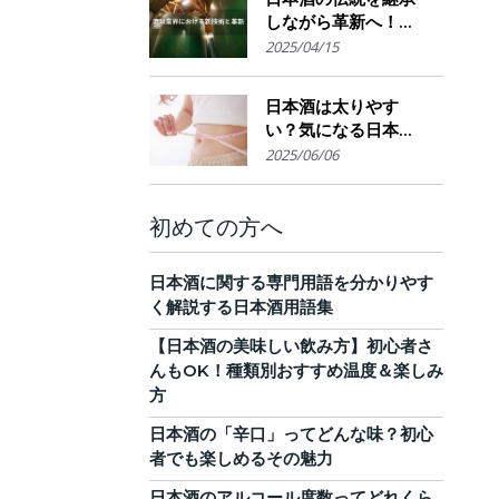
しながら革新へ！
AI・IoTが実現する革
2025/04/15
新的醸造技術とサス
テナブルな酒造業界
日本酒は太りやす
の未来展望
い？気になる日本酒
のカロリーと糖質。
2025/06/06
他のお酒との比較
も！
初めての方へ
日本酒に関する専門用語を分かりやす
く解説する日本酒用語集
【日本酒の美味しい飲み方】初心者さ
んもOK！種類別おすすめ温度＆楽しみ
方
日本酒の「辛口」ってどんな味？初心
者でも楽しめるその魅力
日本酒のアルコール度数ってどれくら