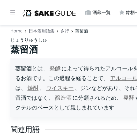
酒蔵一覧
銘柄
Home
日本酒用語集
さ行
蒸留酒
じょうりゅうしゅ
蒸留酒
蒸留酒とは、
発酵
によって得られたアルコール
るお酒です。この過程を経ることで、
アルコー
は、
焼酎
、
ウイスキー
、ジンなどがあり、それ
留酒ではなく、
醸造酒
に分類されるため、
発酵
クテルのベースとして親しまれています。
関連用語