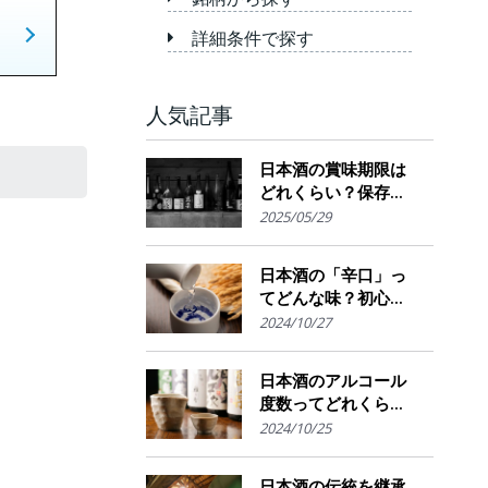
詳細条件で探す
人気記事
日本酒の賞味期限は
どれくらい？保存場
所のポイント
2025/05/29
日本酒の「辛口」っ
てどんな味？初心者
でも楽しめるその魅
2024/10/27
力
日本酒のアルコール
度数ってどれくら
い？特徴や度数の秘
2024/10/25
密を解説！
日本酒の伝統を継承