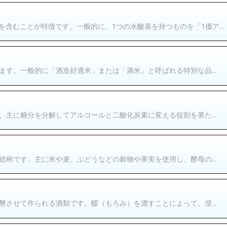
含むことが特徴です。一般的に、1つの水酸基を持つものを「1価ア...
す。一般的に「酒造好適米」または「酒米」と呼ばれる特別な品...
主に糖分を分解してアルコールと二酸化炭素に変える役割を果た...
称です。主に米や麦、ぶどうなどの穀物や果実を使用し、酵母の...
させて作られる酒類です。醪（もろみ）を漉すことによって、澄...