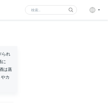
Search
作られ
酒に
酒は蒸
やカ