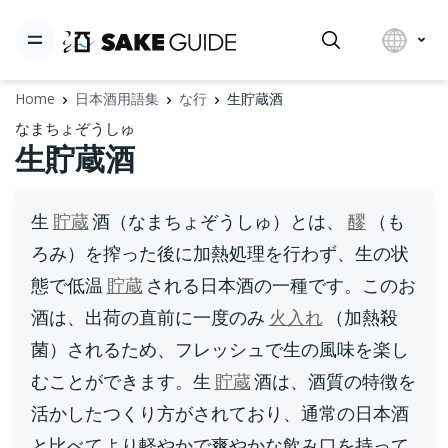
Home
日本酒用語集
な行
生貯蔵酒
なまちょぞうしゅ
生貯蔵酒
生
貯蔵
酒（なまちょぞうしゅ）とは、
醪
（も
ろみ）を搾った後に加熱処理を行わず、生の状
態で低温
貯蔵
される日本酒の一種です。このお
酒は、出荷の直前に一度のみ
火入れ
（加熱殺
菌）されるため、フレッシュで生の風味を楽し
むことができます。生
貯蔵
酒は、酒質の特徴を
活かしたつくり方がされており、通常の日本酒
と比べてより軽やかで爽やかな飲み口を持って