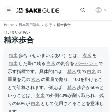
Home
日本酒用語集
さ行
精米歩合
せいまいぶあい
精米歩合
精米
歩合（せいまいぶあい）とは、
玄米
を
精米
した際に残る
白米
の割合を
パーセント
で
示す指標です。具体的には、
精米
後の
白米
の
重量を元の
玄米
の重量で割り、100を掛けるこ
とで計算されます。例えば、
精米
歩合が60%と
いうことは、
玄米
の外側40%が削り取られ、残
りの60%が
白米
として使用されることを意味し
ます。