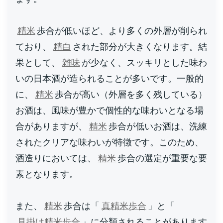
精米
歩合が低いほど、より多くの外層が削られ
ており、
精白
された部分が大きくなります。結
果として、
雑味
が少なく、スッキリとした味わ
いの日本酒が造られることが多いです。一般的
に、
精米
歩合が高い（外層を多く残している）
お酒は、風味が豊かで個性的な味わいとなる場
合がありますが、
精米
歩合が低いお酒は、洗練
されたクリアな味わいが特徴です。このため、
酒造りにおいては、
精米
歩合の選定が重要な要
素となります。
また、
精米
歩合は「
真精米歩合
」と「
見掛け精米歩合
」に分類されることがあります