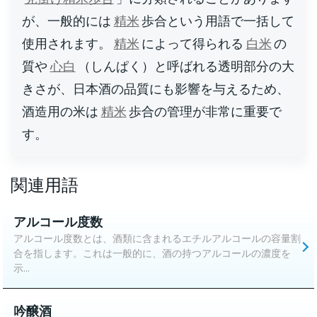
が、一般的には
精米
歩合という用語で一括して
使用されます。
精米
によって得られる
白米
の
質や
心白
（しんぱく）と呼ばれる透明部分の大
きさが、日本酒の品質にも影響を与えるため、
酒造用の米は
精米
歩合の管理が非常に重要で
す。
関連用語
アルコール度数
アルコール度数とは、酒類に含まれるエチルアルコールの容量割
合を指します。これは一般的に、酒の持つアルコールの濃度を
示...
吟醸酒