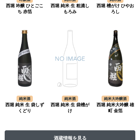
西堀 吟醸 ひとごこ
西堀 純米 生 粗漉し
西堀 槽がけ ひやお
ち 赤箔
もろみ
ろし
純米酒
純米酒
純米大吟醸酒
西堀 純米 生 袋しず
西堀 純米 生 袋槽が
西堀 純米大吟醸 雄
くどり
け
町 金箔
酒蔵情報を見る