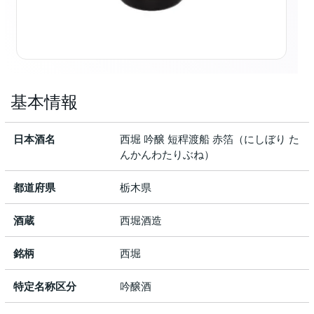
基本情報
日本酒名
西堀 吟醸 短稈渡船 赤箔（にしぼり た
んかんわたりぶね）
都道府県
栃木県
酒蔵
西堀酒造
銘柄
西堀
特定名称区分
吟醸酒