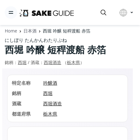
Home
日本酒
西堀 吟醸 短稈渡船 赤箔
にしぼり たんかんわたりぶね
西堀 吟醸 短稈渡船 赤箔
銘柄：
西堀
/ 酒蔵：
西堀酒造
（
栃木県
）
特定名称
吟醸酒
銘柄
西堀
酒蔵
西堀酒造
都道府県
栃木県