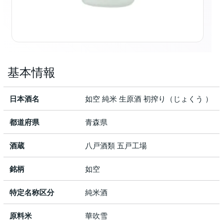
基本情報
日本酒名
如空 純米 生原酒 初搾り（じょくう ）
都道府県
青森県
酒蔵
八戸酒類 五戸工場
銘柄
如空
特定名称区分
純米酒
原料米
華吹雪