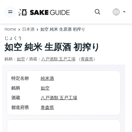
Home
日本酒
如空 純米 生原酒 初搾り
じょくう
如空 純米 生原酒 初搾り
銘柄：
如空
/ 酒蔵：
八戸酒類 五戸工場
（
青森県
）
特定名称
純米酒
銘柄
如空
酒蔵
八戸酒類 五戸工場
都道府県
青森県