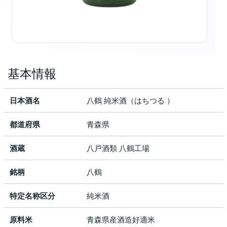
基本情報
日本酒名
八鶴 純米酒（はちつる ）
都道府県
青森県
酒蔵
八戸酒類 八鶴工場
銘柄
八鶴
特定名称区分
純米酒
原料米
青森県産酒造好適米