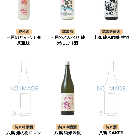
純米酒
純米酒
純米吟醸酒
三戸のどんべり 初
三戸のどんべり 純
十魂 純米吟醸 生酒
恋風味
米にごり酒
純米吟醸酒
純米吟醸酒
純米酒
八鶴 海の樹ロマン
八鶴 純米吟醸
八鶴 SAKE8