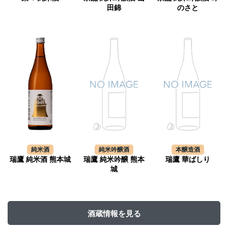
田錦
のさと
純米酒
純米吟醸酒
本醸造酒
瑞鷹 純米酒 熊本城
瑞鷹 純米吟醸 熊本
瑞鷹 華ばしり
城
酒蔵情報を見る