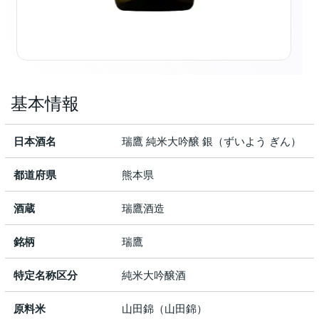
基本情報
日本酒名
瑞鷹 純米大吟醸 銀（ずいよう ぎん）
都道府県
熊本県
酒蔵
瑞鷹酒造
銘柄
瑞鷹
特定名称区分
純米大吟醸酒
原料米
山田錦（山田錦）