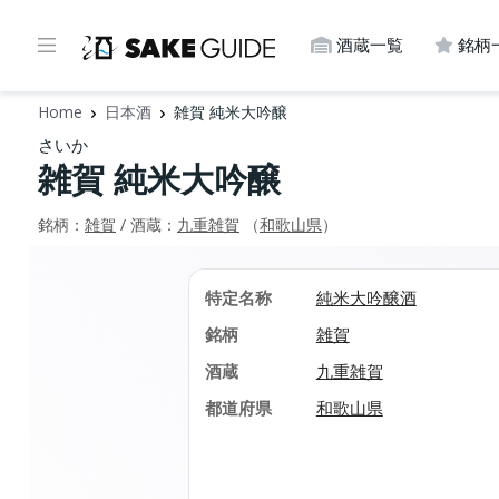
酒蔵一覧
銘柄
Home
日本酒
雑賀 純米大吟醸
さいか
雑賀 純米大吟醸
銘柄：
雑賀
/ 酒蔵：
九重雑賀
（
和歌山県
）
特定名称
純米大吟醸酒
銘柄
雑賀
酒蔵
九重雑賀
都道府県
和歌山県