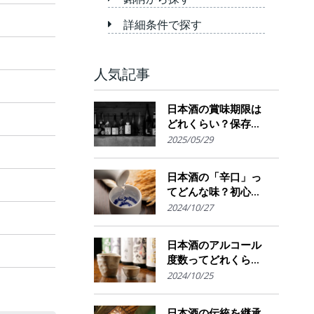
詳細条件で探す
人気記事
日本酒の賞味期限は
どれくらい？保存場
所のポイント
2025/05/29
日本酒の「辛口」っ
てどんな味？初心者
でも楽しめるその魅
2024/10/27
力
日本酒のアルコール
度数ってどれくら
い？特徴や度数の秘
2024/10/25
密を解説！
日本酒の伝統を継承