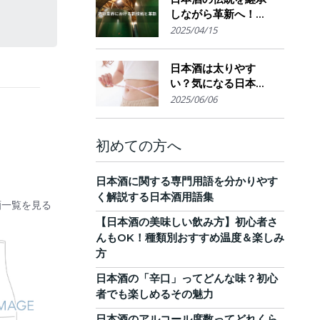
しながら革新へ！
AI・IoTが実現する革
2025/04/15
新的醸造技術とサス
テナブルな酒造業界
日本酒は太りやす
の未来展望
い？気になる日本酒
のカロリーと糖質。
2025/06/06
他のお酒との比較
も！
初めての方へ
日本酒に関する専門用語を分かりやす
く解説する日本酒用語集
酒一覧を見る
【日本酒の美味しい飲み方】初心者さ
んもOK！種類別おすすめ温度＆楽しみ
方
日本酒の「辛口」ってどんな味？初心
者でも楽しめるその魅力
日本酒のアルコール度数ってどれくら