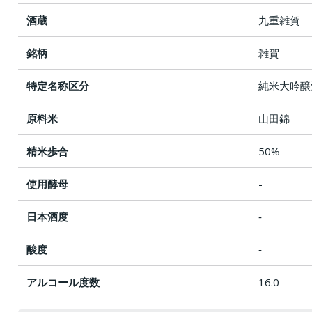
酒蔵
九重雑賀
銘柄
雑賀
特定名称区分
純米大吟醸
原料米
山田錦
精米歩合
50%
使用酵母
-
日本酒度
‐
酸度
‐
アルコール度数
16.0