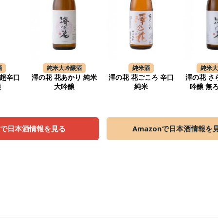
酒
純米大吟醸酒
純米酒
純米
 超辛口
澤の花 花あかり 純米
澤の花 花ごころ 辛口
澤の花 さ
醸
大吟醸
純米
吟醸 無
天で日本酒情報を見る
Amazonで日本酒情報を