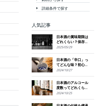
詳細条件で探す
人気記事
日本酒の賞味期限は
どれくらい？保存場
所のポイント
2025/05/29
日本酒の「辛口」っ
てどんな味？初心者
でも楽しめるその魅
2024/10/27
力
日本酒のアルコール
度数ってどれくら
い？特徴や度数の秘
2024/10/25
密を解説！
日本酒の伝統を継承