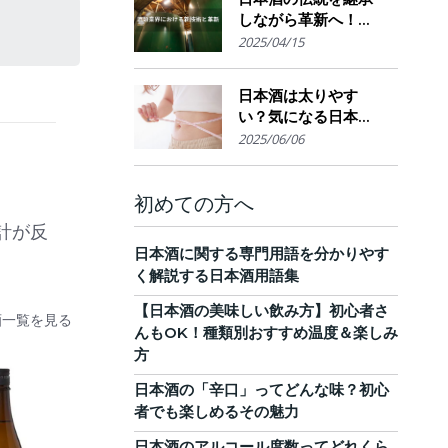
しながら革新へ！
AI・IoTが実現する革
2025/04/15
新的醸造技術とサス
テナブルな酒造業界
日本酒は太りやす
の未来展望
い？気になる日本酒
のカロリーと糖質。
2025/06/06
他のお酒との比較
も！
初めての方へ
計が反
日本酒に関する専門用語を分かりやす
く解説する日本酒用語集
【日本酒の美味しい飲み方】初心者さ
酒一覧を見る
んもOK！種類別おすすめ温度＆楽しみ
方
日本酒の「辛口」ってどんな味？初心
者でも楽しめるその魅力
日本酒のアルコール度数ってどれくら