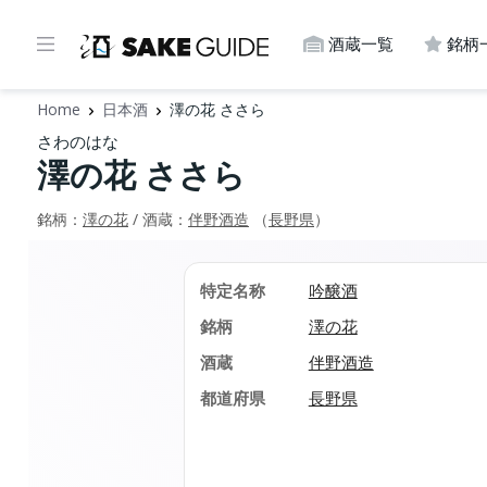
酒蔵一覧
銘柄
Home
日本酒
澤の花 ささら
さわのはな
澤の花 ささら
銘柄：
澤の花
/ 酒蔵：
伴野酒造
（
長野県
）
特定名称
吟醸酒
銘柄
澤の花
酒蔵
伴野酒造
都道府県
長野県