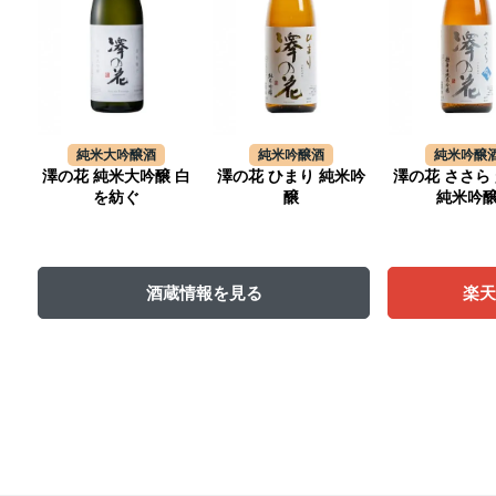
純米大吟醸酒
純米吟醸酒
純米吟醸
澤の花 純米大吟醸 白
澤の花 ひまり 純米吟
澤の花 ささら
を紡ぐ
醸
純米吟
酒蔵情報を見る
楽