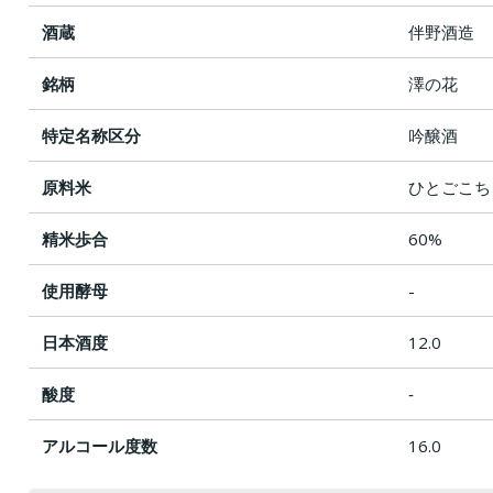
酒蔵
伴野酒造
銘柄
澤の花
特定名称区分
吟醸酒
原料米
ひとごこち
精米歩合
60%
使用酵母
-
日本酒度
12.0
酸度
‐
アルコール度数
16.0