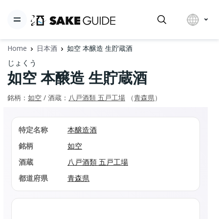
Home
日本酒
如空 本醸造 生貯蔵酒
じょくう
如空 本醸造 生貯蔵酒
銘柄：
如空
/ 酒蔵：
八戸酒類 五戸工場
（
青森県
）
特定名称
本醸造酒
銘柄
如空
酒蔵
八戸酒類 五戸工場
都道府県
青森県