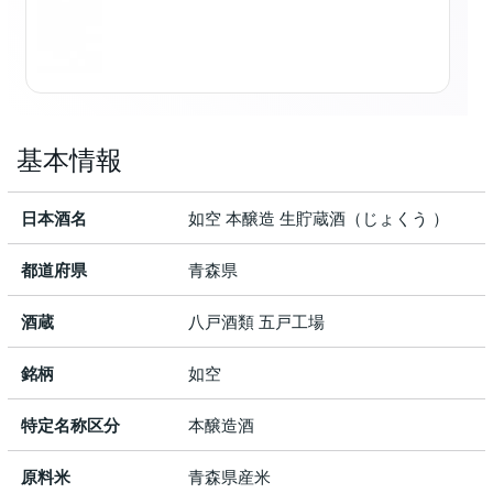
基本情報
日本酒名
如空 本醸造 生貯蔵酒（じょくう ）
都道府県
青森県
酒蔵
八戸酒類 五戸工場
銘柄
如空
特定名称区分
本醸造酒
原料米
青森県産米