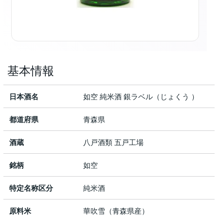
基本情報
日本酒名
如空 純米酒 銀ラベル（じょくう ）
都道府県
青森県
酒蔵
八戸酒類 五戸工場
銘柄
如空
特定名称区分
純米酒
原料米
華吹雪（青森県産）