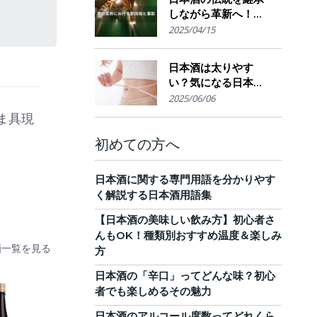
しながら革新へ！
AI・IoTが実現する革
2025/04/15
新的醸造技術とサス
テナブルな酒造業界
日本酒は太りやす
の未来展望
い？気になる日本酒
のカロリーと糖質。
2025/06/06
他のお酒との比較
ま具現
も！
初めての方へ
日本酒に関する専門用語を分かりやす
く解説する日本酒用語集
【日本酒の美味しい飲み方】初心者さ
んもOK！種類別おすすめ温度＆楽しみ
酒一覧を見る
方
日本酒の「辛口」ってどんな味？初心
者でも楽しめるその魅力
日本酒のアルコール度数ってどれくら