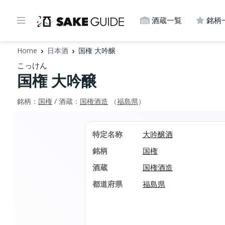
酒蔵一覧
銘柄
Home
日本酒
国権 大吟醸
こっけん
国権 大吟醸
銘柄：
国権
/ 酒蔵：
国権酒造
（
福島県
）
特定名称
大吟醸酒
銘柄
国権
酒蔵
国権酒造
都道府県
福島県