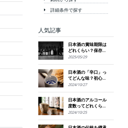
詳細条件で探す
人気記事
日本酒の賞味期限は
どれくらい？保存場
所のポイント
2025/05/29
日本酒の「辛口」っ
てどんな味？初心者
でも楽しめるその魅
2024/10/27
力
日本酒のアルコール
度数ってどれくら
い？特徴や度数の秘
2024/10/25
密を解説！
日本酒の伝統を継承