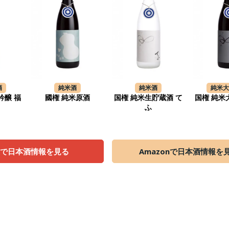
酒
純米酒
純米酒
純米
吟醸 福
國権 純米原酒
国権 純米生貯蔵酒 て
国権 純米
ふ
天で日本酒情報を見る
Amazonで日本酒情報を