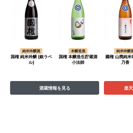
純米吟醸酒
本醸造酒
純米吟醸
国権 純米吟醸 (銀ラベ
国権 本醸造生貯蔵酒
國権 山廃純米
ル)
小法師
乃香
酒蔵情報を見る
楽