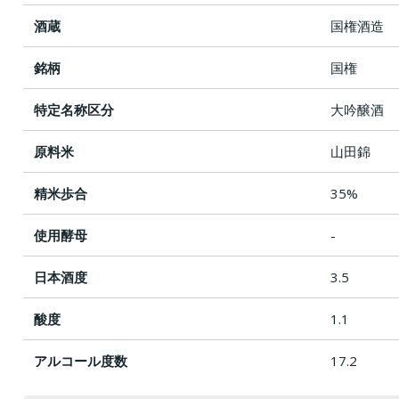
酒蔵
国権酒造
銘柄
国権
特定名称区分
大吟醸酒
原料米
山田錦
精米歩合
35%
使用酵母
-
日本酒度
3.5
酸度
1.1
アルコール度数
17.2