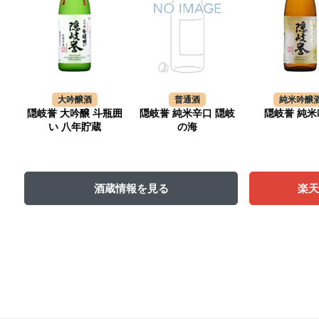
大吟醸酒
普通酒
純米吟醸
隠岐誉 大吟醸 斗瓶囲
隠岐誉 純米辛口 隠岐
隠岐誉 純米
い 八年貯蔵
の海
酒蔵情報を見る
楽