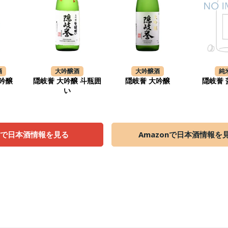
酒
大吟醸酒
大吟醸酒
純
吟醸
隠岐誉 大吟醸 斗瓶囲
隠岐誉 大吟醸
隠岐誉
い
天で日本酒情報を見る
Amazonで日本酒情報を