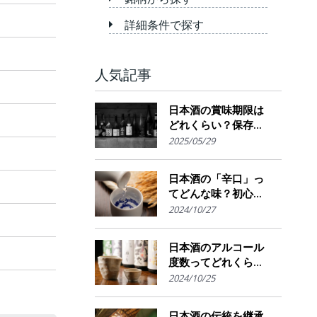
詳細条件で探す
人気記事
日本酒の賞味期限は
どれくらい？保存場
所のポイント
2025/05/29
日本酒の「辛口」っ
てどんな味？初心者
でも楽しめるその魅
2024/10/27
力
日本酒のアルコール
度数ってどれくら
い？特徴や度数の秘
2024/10/25
密を解説！
日本酒の伝統を継承