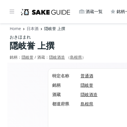
酒蔵一覧
銘柄
Home
日本酒
隠岐誉 上撰
おきほまれ
隠岐誉 上撰
銘柄：
隠岐誉
/ 酒蔵：
隠岐酒造
（
島根県
）
特定名称
普通酒
銘柄
隠岐誉
酒蔵
隠岐酒造
都道府県
島根県