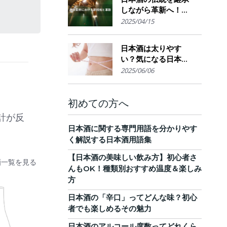
しながら革新へ！
AI・IoTが実現する革
2025/04/15
新的醸造技術とサス
テナブルな酒造業界
日本酒は太りやす
の未来展望
い？気になる日本酒
のカロリーと糖質。
2025/06/06
他のお酒との比較
も！
初めての方へ
計が反
日本酒に関する専門用語を分かりやす
く解説する日本酒用語集
【日本酒の美味しい飲み方】初心者さ
酒一覧を見る
んもOK！種類別おすすめ温度＆楽しみ
方
日本酒の「辛口」ってどんな味？初心
者でも楽しめるその魅力
日本酒のアルコール度数ってどれくら