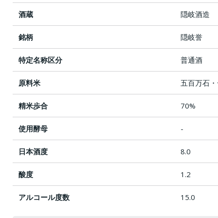
酒蔵
隠岐酒造
銘柄
隠岐誉
特定名称区分
普通酒
原料米
五百万石・
精米歩合
70%
使用酵母
-
日本酒度
8.0
酸度
1.2
アルコール度数
15.0