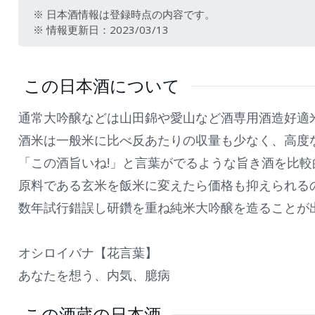
※ 日本酒情報は登録時点の内容です。
※ 情報更新日：2023/03/13
この日本酒について
通常大吟醸などは山田錦や愛山など酒専用酒造好適
酒米は一般米に比べ反あたりの収量も少なく、高度
「この酒旨いね!」と言葉がでるような旨き酒を比
原料である玄米を飯米に変えたら価格も抑えられる
数年試行錯誤し研鑽を重ね純米大吟醸を造ることが
オシロイバナ【花言葉】
あなたを想う、内気、臆病
この酒蔵の日本酒