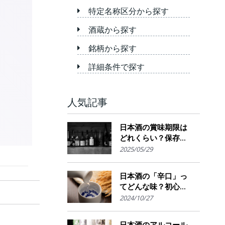
特定名称区分から探す
酒蔵から探す
銘柄から探す
詳細条件で探す
人気記事
日本酒の賞味期限は
どれくらい？保存場
所のポイント
2025/05/29
日本酒の「辛口」っ
てどんな味？初心者
でも楽しめるその魅
2024/10/27
力
日本酒のアルコール