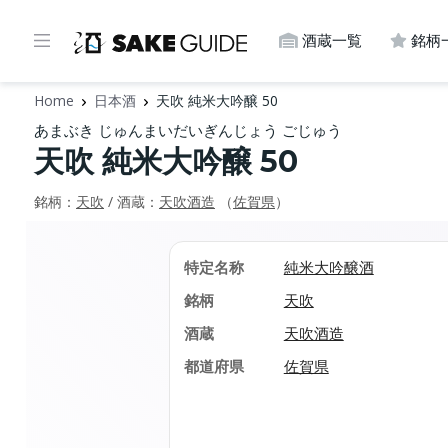
酒蔵一覧
銘柄
Home
日本酒
天吹 純米大吟醸 50
あまぶき じゅんまいだいぎんじょう ごじゅう
天吹 純米大吟醸 50
銘柄：
天吹
/ 酒蔵：
天吹酒造
（
佐賀県
）
特定名称
純米大吟醸酒
銘柄
天吹
酒蔵
天吹酒造
都道府県
佐賀県