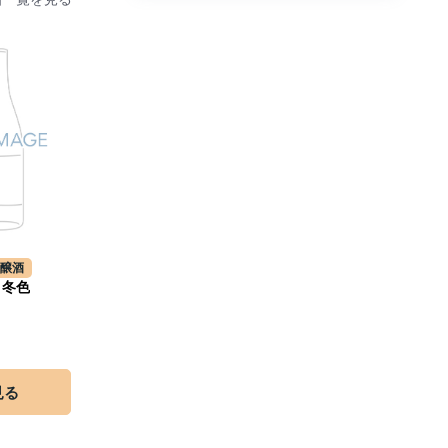
吟醸酒
 冬色
見る