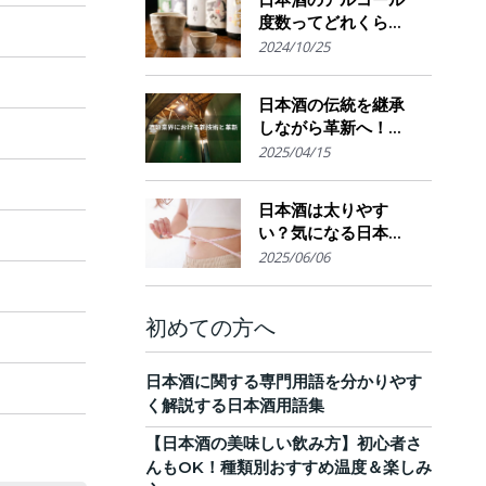
度数ってどれくら
い？特徴や度数の秘
2024/10/25
密を解説！
日本酒の伝統を継承
しながら革新へ！
AI・IoTが実現する革
2025/04/15
新的醸造技術とサス
テナブルな酒造業界
日本酒は太りやす
の未来展望
い？気になる日本酒
のカロリーと糖質。
2025/06/06
他のお酒との比較
も！
初めての方へ
日本酒に関する専門用語を分かりやす
く解説する日本酒用語集
【日本酒の美味しい飲み方】初心者さ
んもOK！種類別おすすめ温度＆楽しみ