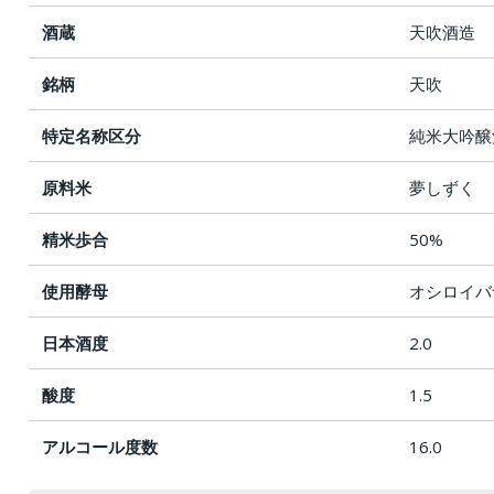
酒蔵
天吹酒造
銘柄
天吹
特定名称区分
純米大吟醸
原料米
夢しずく
精米歩合
50%
使用酵母
オシロイバ
日本酒度
2.0
酸度
1.5
アルコール度数
16.0