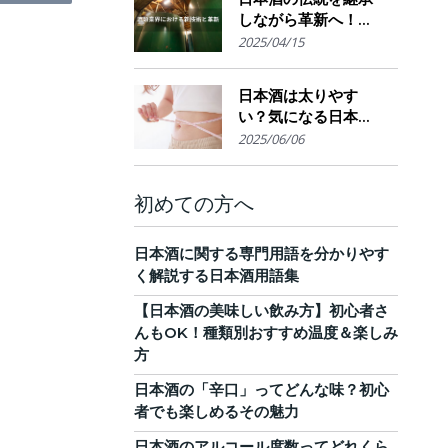
しながら革新へ！
AI・IoTが実現する革
2025/04/15
新的醸造技術とサス
テナブルな酒造業界
日本酒は太りやす
の未来展望
い？気になる日本酒
のカロリーと糖質。
2025/06/06
他のお酒との比較
も！
初めての方へ
日本酒に関する専門用語を分かりやす
く解説する日本酒用語集
【日本酒の美味しい飲み方】初心者さ
んもOK！種類別おすすめ温度＆楽しみ
方
日本酒の「辛口」ってどんな味？初心
者でも楽しめるその魅力
日本酒のアルコール度数ってどれくら