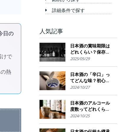
詳細条件で探す
人気記事
今日の
日本酒の賞味期限は
どれくらい？保存場
届けで
所のポイント
2025/05/29
への熱
日本酒の「辛口」っ
てどんな味？初心者
でも楽しめるその魅
2024/10/27
力
日本酒のアルコール
度数ってどれくら
い？特徴や度数の秘
2024/10/25
密を解説！
日本酒の伝統を継承