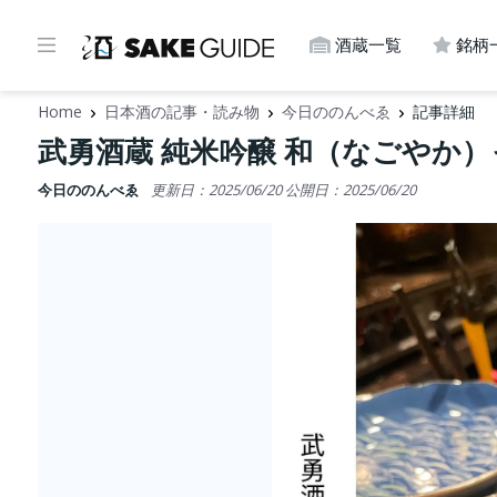
酒蔵一覧
銘柄
Home
日本酒の記事・読み物
今日ののんべゑ
記事詳細
武勇酒蔵 純米吟醸 和（なごやか
今日ののんべゑ
更新日：2025/06/20
公開日：2025/06/20