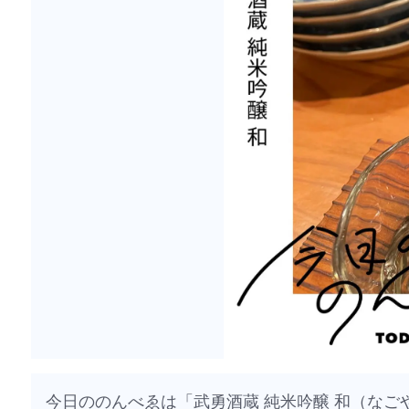
今日ののんべゑは「武勇酒蔵 純米吟醸 和（なご