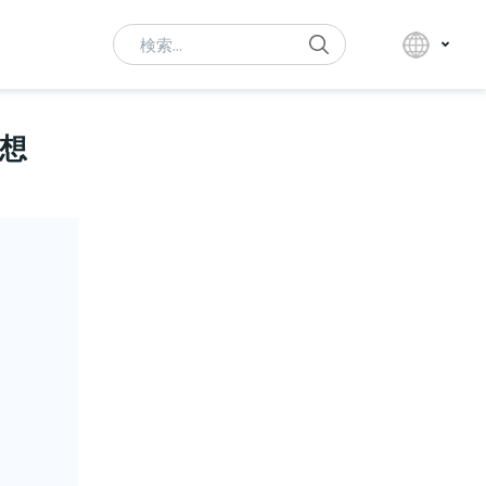
Search
想