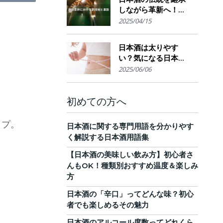
しながら革新へ！
AI・IoTが実現する革
2025/04/15
新的醸造技術とサス
テナブルな酒造業界
日本酒は太りやす
の未来展望
い？気になる日本酒
のカロリーと糖質。
2025/06/06
他のお酒との比較
も！
初めての方へ
イプ。
日本酒に関する専門用語を分かりやす
く解説する日本酒用語集
【日本酒の美味しい飲み方】初心者さ
んもOK！種類別おすすめ温度＆楽しみ
方
日本酒の「辛口」ってどんな味？初心
者でも楽しめるその魅力
日本酒のアルコール度数ってどれくら