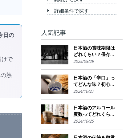
詳細条件で探す
人気記事
今日の
日本酒の賞味期限は
どれくらい？保存場
届けで
所のポイント
2025/05/29
への熱
日本酒の「辛口」っ
てどんな味？初心者
でも楽しめるその魅
2024/10/27
力
日本酒のアルコール
度数ってどれくら
い？特徴や度数の秘
2024/10/25
密を解説！
日本酒の伝統を継承