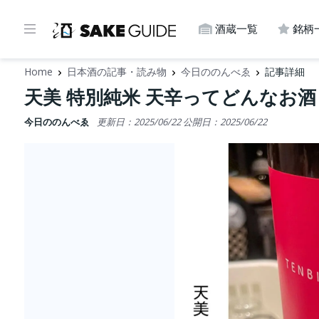
酒蔵一覧
銘柄
Home
日本酒の記事・読み物
今日ののんべゑ
記事詳細
天美 特別純米 天辛ってどんなお
今日ののんべゑ
更新日：2025/06/22
公開日：2025/06/22