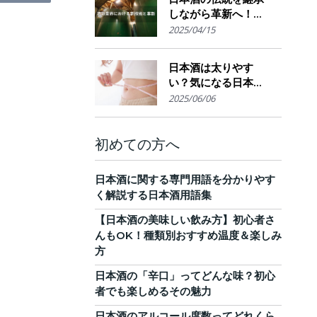
しながら革新へ！
AI・IoTが実現する革
2025/04/15
新的醸造技術とサス
テナブルな酒造業界
日本酒は太りやす
の未来展望
い？気になる日本酒
のカロリーと糖質。
2025/06/06
他のお酒との比較
も！
初めての方へ
日本酒に関する専門用語を分かりやす
く解説する日本酒用語集
【日本酒の美味しい飲み方】初心者さ
んもOK！種類別おすすめ温度＆楽しみ
方
日本酒の「辛口」ってどんな味？初心
者でも楽しめるその魅力
日本酒のアルコール度数ってどれくら