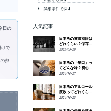
詳細条件で探す
人気記事
今日の
日本酒の賞味期限は
どれくらい？保存場
届けで
所のポイント
2025/05/29
への熱
日本酒の「辛口」っ
てどんな味？初心者
でも楽しめるその魅
2024/10/27
力
日本酒のアルコール
度数ってどれくら
い？特徴や度数の秘
2024/10/25
密を解説！
日本酒の伝統を継承