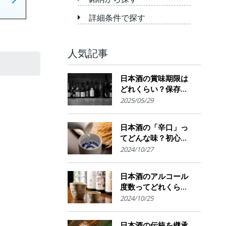
詳細条件で探す
人気記事
日本酒の賞味期限は
どれくらい？保存場
所のポイント
2025/05/29
日本酒の「辛口」っ
てどんな味？初心者
でも楽しめるその魅
2024/10/27
力
日本酒のアルコール
度数ってどれくら
い？特徴や度数の秘
2024/10/25
密を解説！
日本酒の伝統を継承