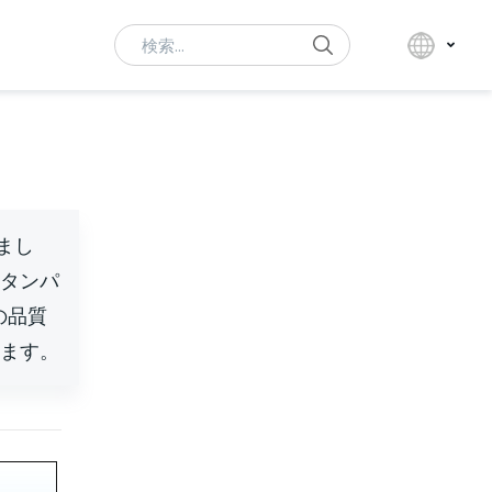
Search
まし
タンパ
の品質
ます。