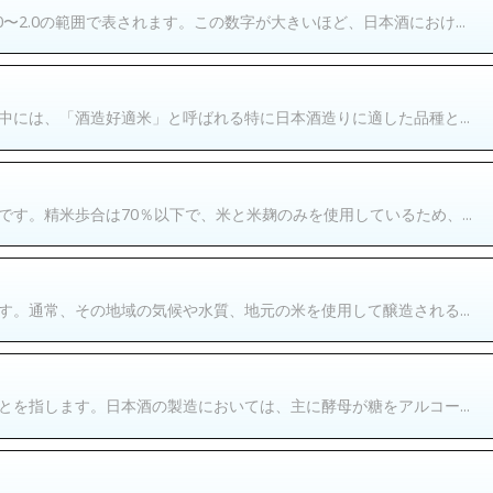
〜2.0の範囲で表されます。この数字が大きいほど、日本酒におけ...
には、「酒造好適米」と呼ばれる特に日本酒造りに適した品種と...
す。精米歩合は70％以下で、米と米麹のみを使用しているため、...
。通常、その地域の気候や水質、地元の米を使用して醸造される...
を指します。日本酒の製造においては、主に酵母が糖をアルコー...