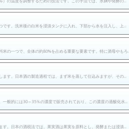
）の温度を調整するための技法です。この手法では、水麹や発酵の...
です。洗米後の白米を浸漬タンクに入れ、下部から水を注入し、上...
米の一つで、全体の約80%を占める重要な要素です。特に酒母やもろ..
ます。日本酒の製造過程では、まず米を蒸して仕込みますが、その...
般的には30～35％の濃度で販売されており、この濃度の過酸化水...
す。日本の酒税法では、果実酒は果実を原料とし、発酵または浸漬...