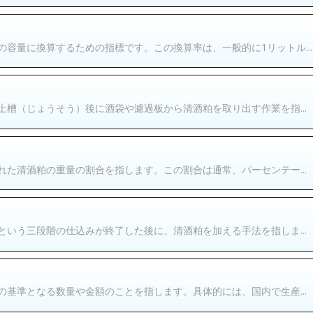
容量に換算するための指標です。この換算率は、一般的に1リットル...
槽（じょうそう）後に酒袋や濾過板から清酒粕を取り出す作業を指...
た清酒粕の重量の割合を指します。この割合は通常、パーセンテー...
いう三段階の仕込みが終了した後に、清酒粕を加える手法を指しま...
基準となる数量や金額のことを指します。具体的には、国内で生産...