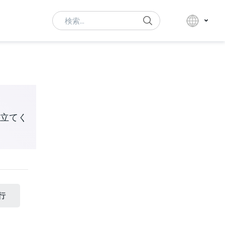
Search
立てく
行