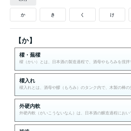
か
き
く
け
【か】
櫂・蕪櫂
櫂（かい）とは、日本酒の製造過程で、酒母やもろみを撹拌す
櫂入れ
櫂入れとは、酒母や醪（もろみ）のタンク内で、木製の棒の先
外硬内軟
外硬内軟（がいこうないなん）は、日本酒の醸造過程において