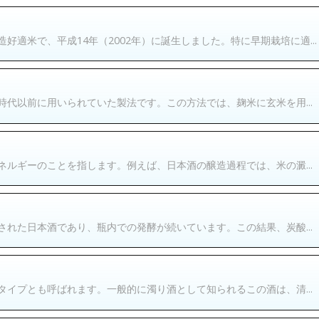
適米で、平成14年（2002年）に誕生しました。特に早期栽培に適...
代以前に用いられていた製法です。この方法では、麹米に玄米を用...
ルギーのことを指します。例えば、日本酒の醸造過程では、米の澱...
れた日本酒であり、瓶内での発酵が続いています。この結果、炭酸...
イプとも呼ばれます。一般的に濁り酒として知られるこの酒は、清...