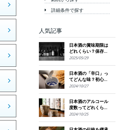
詳細条件で探す
人気記事
日本酒の賞味期限は
どれくらい？保存場
所のポイント
2025/05/29
日本酒の「辛口」っ
てどんな味？初心者
でも楽しめるその魅
2024/10/27
力
日本酒のアルコール
度数ってどれくら
い？特徴や度数の秘
2024/10/25
密を解説！
日本酒の伝統を継承