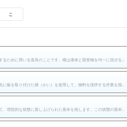
こ
るために用いる道具のことです。櫂は液体と固形物を均一に混ぜる...
に板を取り付けた櫂（かい）を使用して、物料を撹拌する作業を指...
、理想的な状態に蒸し上げられた蒸米を指します。この状態の蒸米...