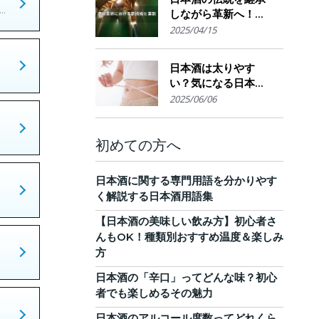
.
しながら革新へ！
AI・IoTが実現する革
2025/04/15
新的醸造技術とサス
テナブルな酒造業界
日本酒は太りやす
の未来展望
い？気になる日本酒
のカロリーと糖質。
2025/06/06
他のお酒との比較
も！
初めての方へ
日本酒に関する専門用語を分かりやす
く解説する日本酒用語集
【日本酒の美味しい飲み方】初心者さ
んもOK！種類別おすすめ温度＆楽しみ
方
日本酒の「辛口」ってどんな味？初心
者でも楽しめるその魅力
日本酒のアルコール度数ってどれくら