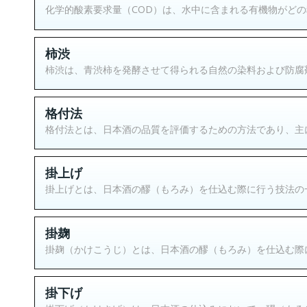
化学的酸素要求量（COD）は、水中に含まれる有機物がどの
柿渋
柿渋は、青渋柿を発酵させて得られる自然の染料および防腐剤
格付法
格付法とは、日本酒の品質を評価するための方法であり、主に
掛上げ
掛上げとは、日本酒の醪（もろみ）を仕込む際に行う技法の一
掛麹
掛麹（かけこうじ）とは、日本酒の醪（もろみ）を仕込む際に
掛下げ