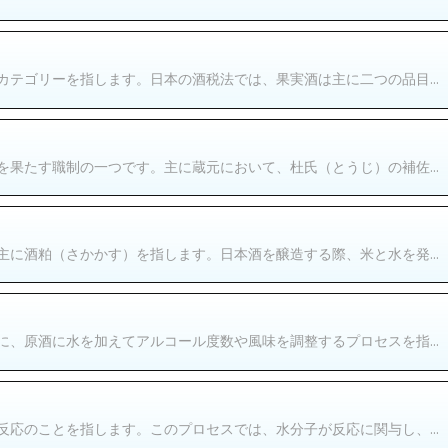
テゴリーを指します。日本の酒税法では、果実酒は主に二つの品目...
果たす職制の一つです。主に蔵元において、杜氏（とうじ）の補佐...
に酒粕（さかかす）を指します。日本酒を醸造する際、米と水を発...
、原酒に水を加えてアルコール度数や風味を調整するプロセスを指...
応のことを指します。このプロセスでは、水分子が反応に関与し、...