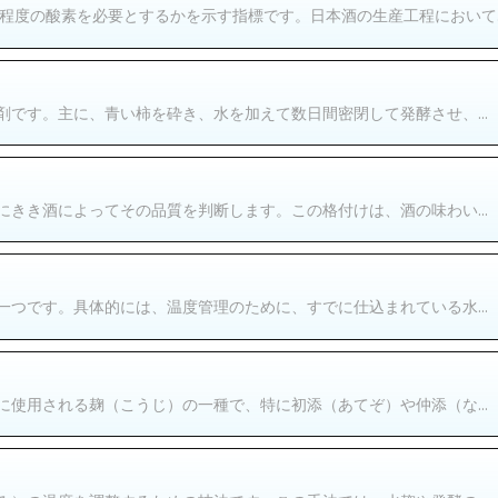
程度の酸素を必要とするかを示す指標です。日本酒の生産工程において..
です。主に、青い柿を砕き、水を加えて数日間密閉して発酵させ、...
きき酒によってその品質を判断します。この格付けは、酒の味わい...
つです。具体的には、温度管理のために、すでに仕込まれている水...
使用される麹（こうじ）の一種で、特に初添（あてぞ）や仲添（な...