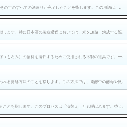
その年のすべての酒造りが完了したことを指します。この用語は、...
します。特に日本酒の製造過程においては、米を加熱・焼成する際...
（もろみ）の物料を攪拌するために使用される木製の道具です。一...
れる発酵方法のことを指します。この方法では、発酵中の酵母や微...
ことを指します。このプロセスは「漬替え」とも呼ばれます。替え...