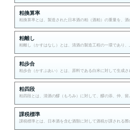
粕換算率
粕換算率とは、製造された日本酒の粕（酒粕）の重量を、酒の
粕離し
粕離し（かすはなし）とは、清酒の製造工程の一環であり、上
粕歩合
粕歩合（かすぶあい）とは、原料である白米に対して生成され
粕四段
粕四段とは、清酒の醪（もろみ）に対して、醪の添、仲、留と
課税標準
課税標準とは、日本酒を含む酒類に対して酒税が課される際の