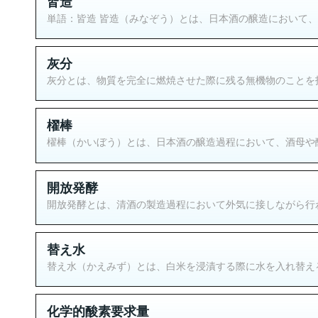
皆造
単語：皆造 皆造（みなぞう）とは、日本酒の醸造において、
灰分
灰分とは、物質を完全に燃焼させた際に残る無機物のことを指
櫂棒
櫂棒（かいぼう）とは、日本酒の醸造過程において、酒母や醪
開放発酵
開放発酵とは、清酒の製造過程において外気に接しながら行わ
替え水
替え水（かえみず）とは、白米を浸漬する際に水を入れ替える
化学的酸素要求量