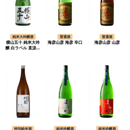
純米大吟醸酒
普通酒
普通酒
横山五十 純米大吟
海彦山彦 海彦 辛口
海彦山彦 山彦
醸 白ラベル 直汲み
生
特別純米酒
純米吟醸酒
純米吟醸酒