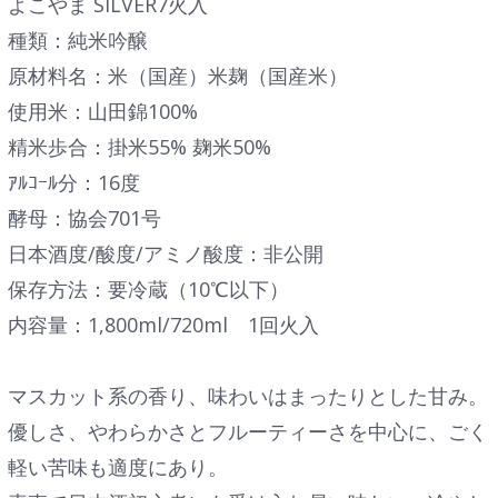
よこやま SILVER7火入
種類：純米吟醸
原材料名：米（国産）米麹（国産米）
使用米：山田錦100%
精米歩合：掛米55% 麹米50%
ｱﾙｺｰﾙ分：16度
酵母：協会701号
日本酒度/酸度/アミノ酸度：非公開
保存方法：要冷蔵（10℃以下）
内容量：1,800ml/720ml 1回火入
マスカット系の香り、味わいはまったりとした甘み。
優しさ、やわらかさとフルーティーさを中心に、ごく
軽い苦味も適度にあり。