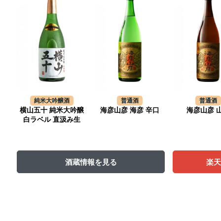
純米大吟醸酒
普通酒
普通酒
横山五十 純米大吟醸
海彦山彦 海彦 辛口
海彦山彦 
白ラベル 直汲み生
酒蔵情報を見る
楽