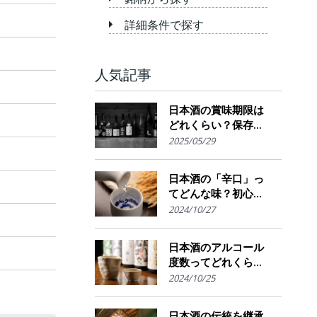
詳細条件で探す
人気記事
日本酒の賞味期限は
どれくらい？保存場
所のポイント
2025/05/29
日本酒の「辛口」っ
てどんな味？初心者
でも楽しめるその魅
2024/10/27
力
日本酒のアルコール
度数ってどれくら
い？特徴や度数の秘
2024/10/25
密を解説！
日本酒の伝統を継承