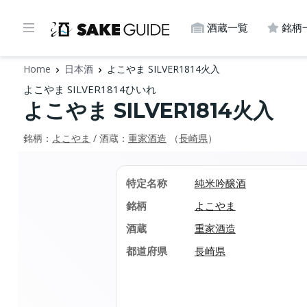
酒蔵一覧
銘柄
Home
日本酒
よこやま SILVER1814火入
よこやま SILVER1814ひいれ
よこやま SILVER1814火入
銘柄：
よこやま
/ 酒蔵：
重家酒造
（
長崎県
）
特定名称
純米吟醸酒
銘柄
よこやま
酒蔵
重家酒造
都道府県
長崎県