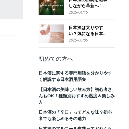
しながら革新へ！
AI・IoTが実現する革
2025/04/15
新的醸造技術とサス
テナブルな酒造業界
日本酒は太りやす
の未来展望
い？気になる日本酒
のカロリーと糖質。
2025/06/06
他のお酒との比較
も！
初めての方へ
日本酒に関する専門用語を分かりやす
く解説する日本酒用語集
【日本酒の美味しい飲み方】初心者さ
んもOK！種類別おすすめ温度＆楽しみ
方
日本酒の「辛口」ってどんな味？初心
者でも楽しめるその魅力
日本酒のアルコール度数ってどれくら