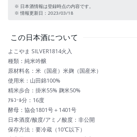
※ 日本酒情報は登録時点の内容です。
※ 情報更新日：2023/03/18
この日本酒について
よこやま SILVER1814火入
種類：純米吟醸
原材料名：米（国産）米麹（国産米）
使用米：山田錦100%
精米歩合：掛米55% 麹米50%
ｱﾙｺｰﾙ分：16度
酵母：協会1801号＋1401号
日本酒度/酸度/アミノ酸度：非公開
保存方法：要冷蔵（10℃以下）