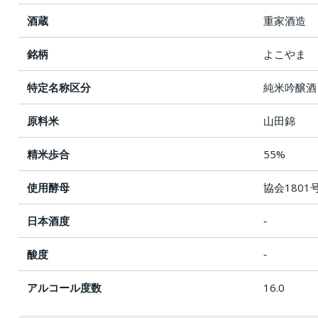
酒蔵
重家酒造
銘柄
よこやま
特定名称区分
純米吟醸酒
原料米
山田錦
精米歩合
55%
使用酵母
協会1801
日本酒度
‐
酸度
‐
アルコール度数
16.0