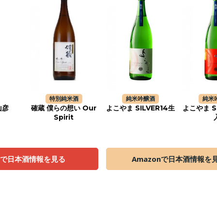
特別純米酒
純米吟醸酒
純米
山彦
確蔵 僕らの想い Our
よこやま SILVER14生
よこやま S
Spirit
天で日本酒情報を見る
Amazonで日本酒情報を