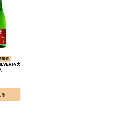
吟醸酒
ILVER14火
入
見る