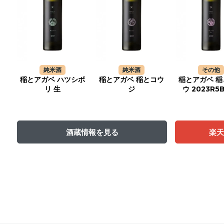
純米酒
純米酒
その他
稲とアガベ ハツシボ
稲とアガベ 稲とコウ
稲とアガベ 稲
リ 生
ジ
ウ 2023R5B
酒蔵情報を見る
楽