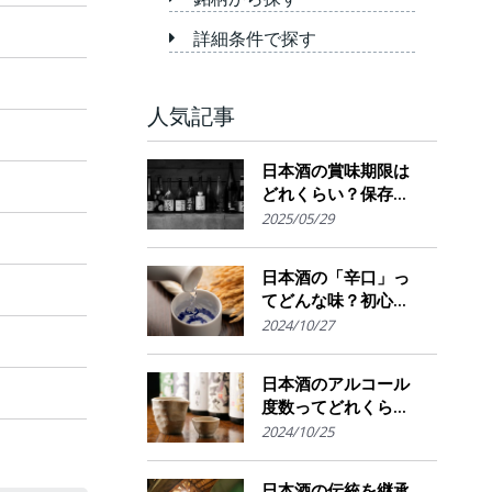
詳細条件で探す
人気記事
日本酒の賞味期限は
どれくらい？保存場
所のポイント
2025/05/29
日本酒の「辛口」っ
てどんな味？初心者
でも楽しめるその魅
2024/10/27
力
日本酒のアルコール
度数ってどれくら
い？特徴や度数の秘
2024/10/25
密を解説！
日本酒の伝統を継承