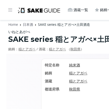
酒蔵一覧
銘柄
Home
日本酒
SAKE series 稲とアガべ×土田酒造
いねとあがべ
SAKE series 稲とアガべ×
銘柄：
稲とアガベ
/ 酒蔵：
​​稲とアガベ
（
秋田県
）
特定名称
純米酒
銘柄
稲とアガベ
酒蔵
​​稲とアガベ
都道府県
秋田県