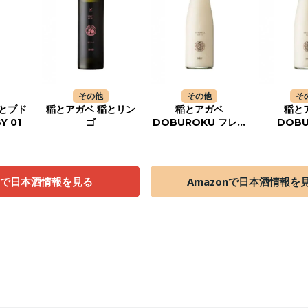
その他
その他
そ
とブド
稲とアガベ 稲とリン
稲とアガベ
稲と
Y 01
ゴ
DOBUROKU フレン
DOB
チホップス
天で日本酒情報を見る
Amazonで日本酒情報を