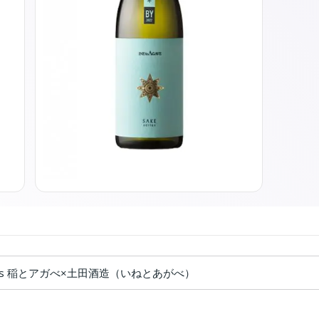
eries 稲とアガべ×土田酒造（いねとあがべ）