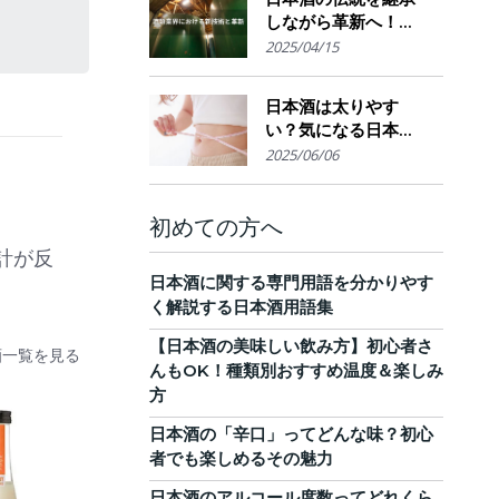
しながら革新へ！
AI・IoTが実現する革
2025/04/15
新的醸造技術とサス
テナブルな酒造業界
日本酒は太りやす
の未来展望
い？気になる日本酒
のカロリーと糖質。
2025/06/06
他のお酒との比較
も！
初めての方へ
計が反
日本酒に関する専門用語を分かりやす
く解説する日本酒用語集
【日本酒の美味しい飲み方】初心者さ
酒一覧を見る
んもOK！種類別おすすめ温度＆楽しみ
方
日本酒の「辛口」ってどんな味？初心
者でも楽しめるその魅力
日本酒のアルコール度数ってどれくら