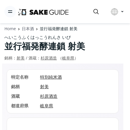
Home
日本酒
並行福発酵連鎖 射美
へいこうふくはっこうれんさ いび
並行福発酵連鎖 射美
銘柄：
射美
/ 酒蔵：
杉原酒造
（
岐阜県
）
特定名称
特別純米酒
銘柄
射美
酒蔵
杉原酒造
都道府県
岐阜県