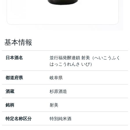
基本情報
日本酒名
並行福発酵連鎖 射美（へいこうふく
はっこうれんさ いび）
都道府県
岐阜県
酒蔵
杉原酒造
銘柄
射美
特定名称区分
特別純米酒