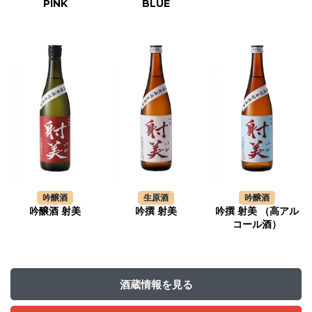
PINK
BLUE
吟醸酒
生原酒
吟醸酒
吟醸酒 射美
吟撰 射美
吟撰 射美 （高アル
コール酒）
酒蔵情報を見る