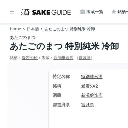
酒蔵一覧
銘柄
Home
日本酒
あたごのまつ 特別純米 冷卸
あたごのまつ
あたごのまつ 特別純米 冷卸
銘柄：
愛宕の松
/ 酒蔵：
新澤醸造店
（
宮城県
）
特定名称
特別純米酒
銘柄
愛宕の松
酒蔵
新澤醸造店
都道府県
宮城県