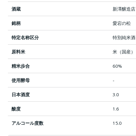
酒蔵
新澤醸造店
銘柄
愛宕の松
特定名称区分
特別純米酒
原料米
米（国産）
精米歩合
60%
使用酵母
-
日本酒度
3.0
酸度
1.6
アルコール度数
15.0