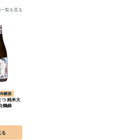
酒一覧を見る
大吟醸酒
まつ 純米大
 白鶴錦
見る