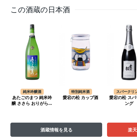
この酒蔵の日本酒
純米吟醸酒
特別純米酒
スパークリ
あたごのまつ 純米吟
愛宕の松 カップ酒
愛宕の松 スパ
醸 ささら おりがらみ
ング
生酒
酒蔵情報を見る
楽