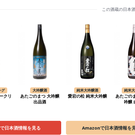
この酒蔵の日本
ング
大吟醸酒
純米大吟醸酒
純米
ークリ
あたごのまつ 大吟醸
愛宕の松 純米大吟醸
あたごの
出品酒
吟醸
天で日本酒情報を見る
Amazonで日本酒情報を