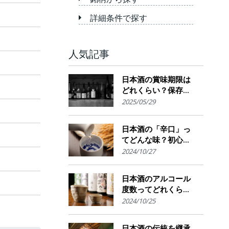
詳細条件で探す
人気記事
日本酒の賞味期限は
どれくらい？保存場
所のポイント
2025/05/29
日本酒の「辛口」っ
てどんな味？初心者
でも楽しめるその魅
2024/10/27
力
日本酒のアルコール
度数ってどれくら
い？特徴や度数の秘
2024/10/25
密を解説！
日本酒の伝統を継承