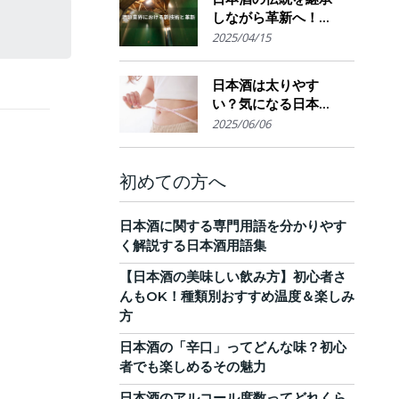
しながら革新へ！
AI・IoTが実現する革
2025/04/15
新的醸造技術とサス
テナブルな酒造業界
日本酒は太りやす
の未来展望
い？気になる日本酒
のカロリーと糖質。
2025/06/06
他のお酒との比較
も！
初めての方へ
日本酒に関する専門用語を分かりやす
く解説する日本酒用語集
【日本酒の美味しい飲み方】初心者さ
んもOK！種類別おすすめ温度＆楽しみ
方
日本酒の「辛口」ってどんな味？初心
者でも楽しめるその魅力
日本酒のアルコール度数ってどれくら