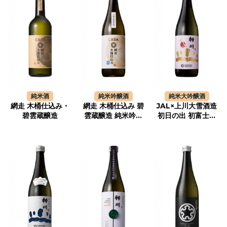
純米酒
純米吟醸酒
純米大吟醸酒
網走 木桶仕込み・
網走 木桶仕込み 碧
JAL×上川大雪酒造
碧雲蔵醸造
雲蔵醸造 純米吟醸
初日の出 初富士フ
無濾過生酒
ライト 神川 純米大
吟醸