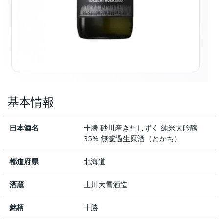
基本情報
日本酒名
十勝 砂川産きたしずく 純米大吟醸
35% 無濾過生原酒（とかち）
都道府県
北海道
酒蔵
上川大雪酒造
銘柄
十勝