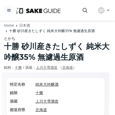
Home
日本酒
十勝 砂川産きたしずく 純米大吟醸35% 無濾過生原酒
とかち
十勝 砂川産きたしずく 純米大
吟醸35% 無濾過生原酒
銘柄：
十勝
/ 酒蔵：
上川大雪酒造
（
北海道
）
特定名称
純米大吟醸酒
銘柄
十勝
酒蔵
上川大雪酒造
都道府県
北海道