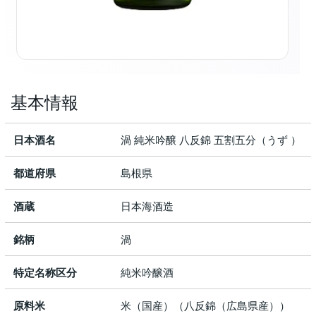
基本情報
日本酒名
渦 純米吟醸 八反錦 五割五分（うず ）
都道府県
島根県
酒蔵
日本海酒造
銘柄
渦
特定名称区分
純米吟醸酒
原料米
米（国産）（八反錦（広島県産））