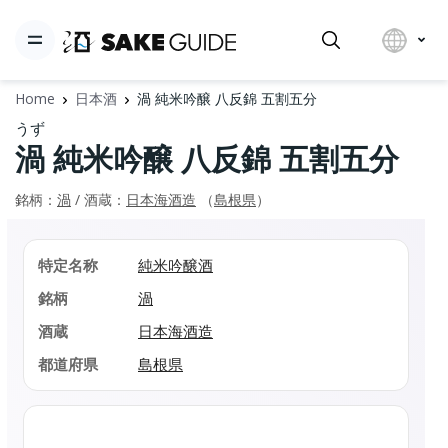
Home
日本酒
渦 純米吟醸 八反錦 五割五分
うず
渦 純米吟醸 八反錦 五割五分
銘柄：
渦
/ 酒蔵：
日本海酒造
（
島根県
）
特定名称
純米吟醸酒
銘柄
渦
酒蔵
日本海酒造
都道府県
島根県