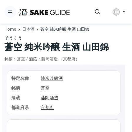
Home
日本酒
蒼空 純米吟醸 生酒 山田錦
そうくう
蒼空 純米吟醸 生酒 山田錦
銘柄：
蒼空
/ 酒蔵：
藤岡酒造
（
京都府
）
特定名称
純米吟醸酒
銘柄
蒼空
酒蔵
藤岡酒造
都道府県
京都府