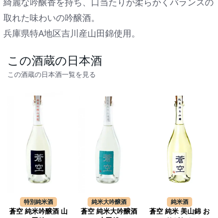
綺麗な吟醸香を持ち、口当たりが柔らかくバランスの
取れた味わいの吟醸酒。
兵庫県特A地区吉川産山田錦使用。
この酒蔵の日本酒
この酒蔵の日本酒一覧を見る
特別純米酒
純米大吟醸酒
純米酒
蒼空 純米吟醸酒 山
蒼空 純米大吟醸酒
蒼空 純米 美山錦 お