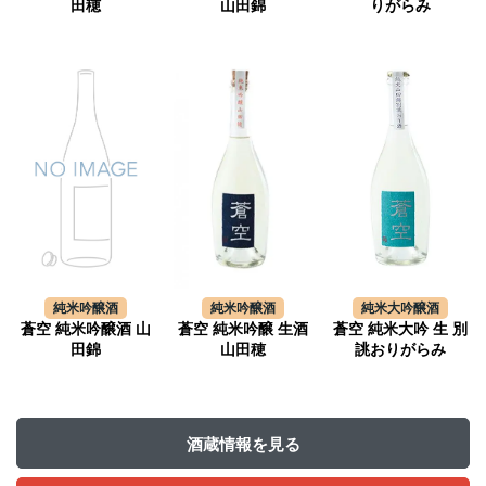
田穂
山田錦
りがらみ
純米吟醸酒
純米吟醸酒
純米大吟醸酒
蒼空 純米吟醸酒 山
蒼空 純米吟醸 生酒
蒼空 純米大吟 生 別
田錦
山田穂
誂おりがらみ
酒蔵情報を見る