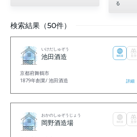
る
検索結果（50件）
いけだしゅぞう
池田酒造
WEB
見学
京都府舞鶴市
1879年創業/ 池田酒造
詳細
おかのしゅぞうじょう
岡野酒造場
WEB
見学