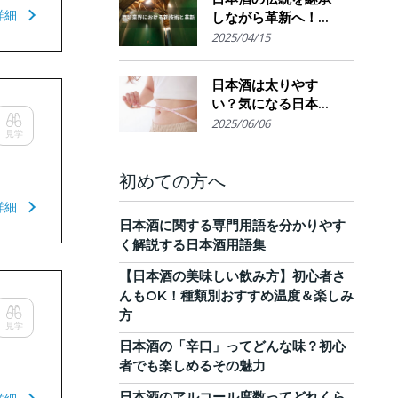
詳細
しながら革新へ！
AI・IoTが実現する革
2025/04/15
新的醸造技術とサス
テナブルな酒造業界
日本酒は太りやす
の未来展望
い？気になる日本酒
のカロリーと糖質。
2025/06/06
見学
他のお酒との比較
も！
初めての方へ
詳細
日本酒に関する専門用語を分かりやす
く解説する日本酒用語集
【日本酒の美味しい飲み方】初心者さ
んもOK！種類別おすすめ温度＆楽しみ
方
見学
日本酒の「辛口」ってどんな味？初心
者でも楽しめるその魅力
日本酒のアルコール度数ってどれくら