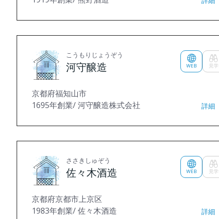
詳細
こうもりじょうぞう
河守醸造
WEB
見学
京都府福知山市
1695年創業/ 河守醸造株式会社
詳細
ささきしゅぞう
佐々木酒造
WEB
見学
京都府京都市上京区
1983年創業/ 佐々木酒造
詳細