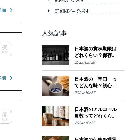
詳細
詳細条件で探す
人気記事
日本酒の賞味期限は
見学
どれくらい？保存場
所のポイント
2025/05/29
詳細
日本酒の「辛口」っ
てどんな味？初心者
でも楽しめるその魅
2024/10/27
力
日本酒のアルコール
度数ってどれくら
見学
い？特徴や度数の秘
2024/10/25
密を解説！
日本酒の伝統を継承