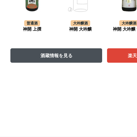
普通酒
大吟醸酒
大吟醸酒
神開 上撰
神開 大吟醸
神開 大吟醸
酒蔵情報を見る
楽