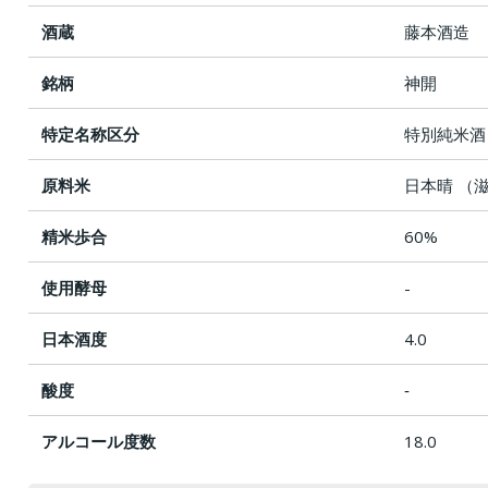
酒蔵
藤本酒造
銘柄
神開
特定名称区分
特別純米酒
原料米
日本晴 （
精米歩合
60%
使用酵母
-
日本酒度
4.0
酸度
‐
アルコール度数
18.0