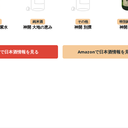
純米酒
その他
特別
 紫水
神開 大地の恵み
神開 別撰
神開
天で日本酒情報を見る
Amazonで日本酒情報を