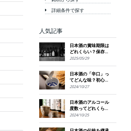
詳細条件で探す
人気記事
日本酒の賞味期限は
どれくらい？保存場
所のポイント
2025/05/29
日本酒の「辛口」っ
てどんな味？初心者
でも楽しめるその魅
2024/10/27
力
日本酒のアルコール
度数ってどれくら
い？特徴や度数の秘
2024/10/25
密を解説！
日本酒の伝統を継承