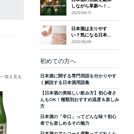
しながら革新へ！
AI・IoTが実現する革
2025/04/15
新的醸造技術とサス
テナブルな酒造業界
日本酒は太りやす
の未来展望
い？気になる日本酒
のカロリーと糖質。
2025/06/06
他のお酒との比較
も！
初めての方へ
日本酒に関する専門用語を分かりやす
酒一覧を見る
く解説する日本酒用語集
【日本酒の美味しい飲み方】初心者さ
んもOK！種類別おすすめ温度＆楽しみ
方
日本酒の「辛口」ってどんな味？初心
者でも楽しめるその魅力
日本酒のアルコール度数ってどれくら