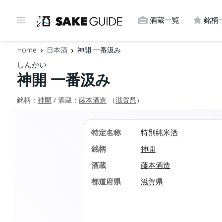
酒蔵一覧
銘柄
Home
日本酒
神開 一番汲み
しんかい
神開 一番汲み
銘柄：
神開
/ 酒蔵：
藤本酒造
（
滋賀県
）
特定名称
特別純米酒
銘柄
神開
酒蔵
藤本酒造
都道府県
滋賀県