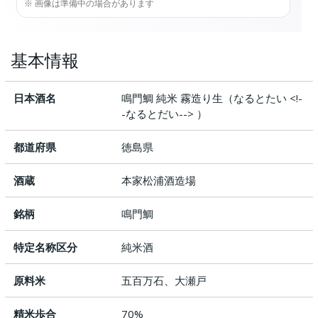
※ 画像は準備中の場合があります
基本情報
日本酒名
鳴門鯛 純米 霧造り生（なるとたい <!-
-なるとだい--> ）
都道府県
徳島県
酒蔵
本家松浦酒造場
銘柄
鳴門鯛
特定名称区分
純米酒
原料米
五百万石、大瀬戸
精米歩合
70%