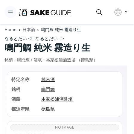
Home
日本酒
鳴門鯛 純米 霧造り生
なるとたい <!--なるとだい-->
鳴門鯛 純米 霧造り生
銘柄：
鳴門鯛
/ 酒蔵：
本家松浦酒造場
（
徳島県
）
特定名称
純米酒
銘柄
鳴門鯛
酒蔵
本家松浦酒造場
都道府県
徳島県
NO IMAGE