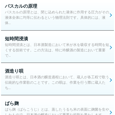
パスカルの原理
パスカルの原理とは、閉じ込められた液体に作用する圧力がその
液体全体に均等に伝わるという物理法則です。具体的には、液
体...
短時間浸漬
短時間浸漬とは、日本酒製造において米が水を吸収する時間を短
くする技術です。この方法は、特に吟醸酒の製造において重要
で...
酒造り唄
酒造り唄とは、日本酒の醸造過程において、蔵人が各工程で歌う
伝統的な作業歌のことです。この唄は、作業を行う際に蔵人た
ち...
ばら麹
ばら麹（ばらこうじ）とは、蒸したうるち米の表面に麹菌を生や
したもので、日本酒の醸造において重要な役割を果たします。