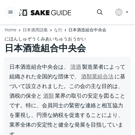
Home
日本酒用語集
な行
日本酒造組合中央会
にほんしゅぞうくみあいちゅうおうかい
日本酒造組合中央会
日本酒造組合中央会は、
清酒
製造業者によって
組織された全国的な団体で、
酒類業組合法
に基
づいて設立されました。この会の主な目的は、
酒税の保全と
酒類
業界の取引の安定を図ること
です。特に、会員同士の緊密な連絡と相互協力
を重視し、円滑な納税を促進することにより、
業界全体の安定性と健全な発展を目指していま
す。