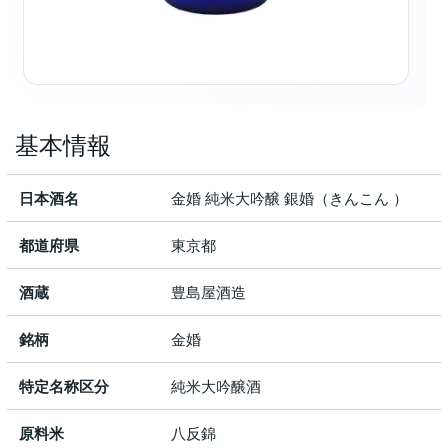
基本情報
日本酒名
金婚 純米大吟醸 銀婚（きんこん ）
都道府県
東京都
酒蔵
豊島屋酒造
銘柄
金婚
特定名称区分
純米大吟醸酒
原料米
八反錦