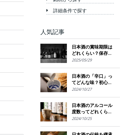
詳細条件で探す
人気記事
日本酒の賞味期限は
どれくらい？保存場
所のポイント
2025/05/29
日本酒の「辛口」っ
てどんな味？初心者
でも楽しめるその魅
2024/10/27
力
日本酒のアルコール
度数ってどれくら
い？特徴や度数の秘
2024/10/25
密を解説！
日本酒の伝統を継承