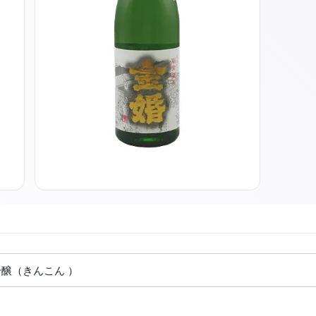
吟醸（きんこん ）