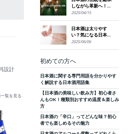
しながら革新へ！
AI・IoTが実現する革
2025/04/15
新的醸造技術とサス
テナブルな酒造業界
日本酒は太りやす
の未来展望
い？気になる日本酒
のカロリーと糖質。
2025/06/06
他のお酒との比較
も！
初めての方へ
料設計
日本酒に関する専門用語を分かりやす
く解説する日本酒用語集
【日本酒の美味しい飲み方】初心者さ
酒一覧を見る
んもOK！種類別おすすめ温度＆楽しみ
方
日本酒の「辛口」ってどんな味？初心
者でも楽しめるその魅力
日本酒のアルコール度数ってどれくら