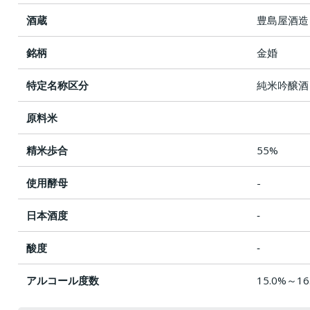
酒蔵
豊島屋酒造
銘柄
金婚
特定名称区分
純米吟醸酒
原料米
精米歩合
55%
使用酵母
-
日本酒度
‐
酸度
‐
アルコール度数
15.0%～16