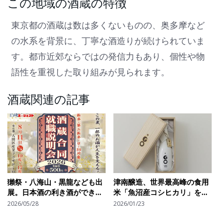
この地域の酒蔵の特徴
東京都の酒蔵は数は多くないものの、奥多摩など
の水系を背景に、丁寧な酒造りが続けられていま
す。都市近郊ならではの発信力もあり、個性や物
語性を重視した取り組みが見られます。
酒蔵関連の記事
獺祭・八海山・黒龍なども出
津南醸造、世界最高峰の食用
展。日本酒の利き酒ができる
米「魚沼産コシヒカリ」を
「飲める！酒蔵合同就職説明
100%使用した「プレミア
2026/05/28
2026/01/23
会2026」
ム・テーブルライス日本酒」