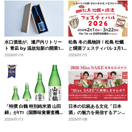
で世界市場へ本格進出
水口酒造が、瀬戸内リトリー
松島 冬の風物詩！松島 牡蠣
ト 青凪 by 温故知新の開業10
と燗酒フェスティバル 2月1日
周年を記念した限定コラボレ
（日）より開催
2026/01/16
2026/01/15
ーション日本酒「TEN
BLUE」を発売
「特撰 白鶴 特別純米酒 山田
日本の伝統ある⽂化「日本
錦」がITI（国際味覚審査機
酒」の魅⼒を発信するアンバ
構） 2026で最高位の優秀味
サダー「2026 Miss
2026/01/13
2026/01/08
覚賞「3ツ星」を2年連続で受
SAKE」の応募締切延長のお
賞
知らせ