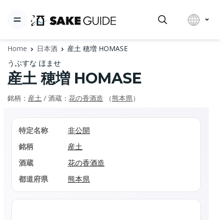
Home
日本酒
産土 穂増 HOMASE
うぶすな ほませ
産土 穂増 HOMASE
銘柄：
産土
/ 酒蔵：
花の香酒造
（
熊本県
）
特定名称
非公開
銘柄
産土
酒蔵
花の香酒造
都道府県
熊本県