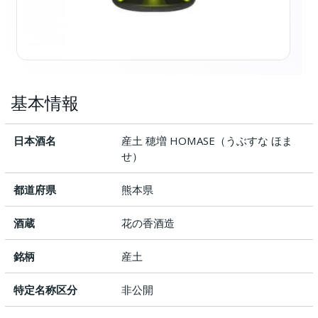
基本情報
日本酒名
産土 穂増 HOMASE（うぶすな ほま
せ）
都道府県
熊本県
酒蔵
花の香酒造
銘柄
産土
特定名称区分
非公開