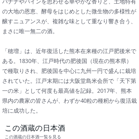
バナナやパインを思わせる華やかな香りと、土地特有
の大地の恩恵、酵母をはじめとした微生物の多様性が
醸すニュアンスが、複雑な味として重なり響き合う、
まさに唯一無二の酒。
「穂増」は、近年復活した熊本在来種の江戸肥後米で
ある。1830年、江戸時代の肥後国（現在の熊本県）
で種取りされ、肥後国を中心に九州⼀円で盛んに栽培
されていた。江戸末期には大阪堂島米会所で「天下第
一の米」として何度も最高値を記録。2017年、熊本
県内の農家の皆さんが、わずか40粒の種籾から復活栽
培に成功した。
この酒蔵の日本酒
この酒蔵の日本酒一覧を見る