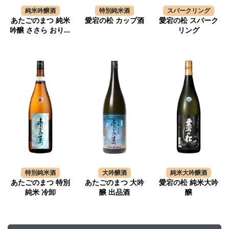
純米吟醸酒
特別純米酒
スパークリング
あたごのまつ 純米
愛宕の松 カップ酒
愛宕の松 スパーク
吟醸 ささら おりが
リング
らみ生酒
特別純米酒
大吟醸酒
純米大吟醸酒
あたごのまつ 特別
あたごのまつ 大吟
愛宕の松 純米大吟
純米 冷卸
醸 出品酒
醸