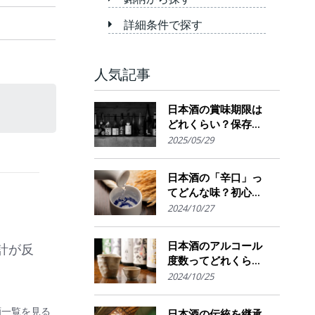
詳細条件で探す
人気記事
日本酒の賞味期限は
どれくらい？保存場
所のポイント
2025/05/29
日本酒の「辛口」っ
てどんな味？初心者
でも楽しめるその魅
2024/10/27
力
日本酒のアルコール
計が反
度数ってどれくら
い？特徴や度数の秘
2024/10/25
密を解説！
酒一覧を見る
日本酒の伝統を継承