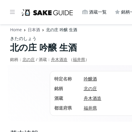
酒蔵一覧
銘柄
Home
日本酒
北の庄 吟醸 生酒
きたのしょう
北の庄 吟醸 生酒
銘柄：
北の庄
/ 酒蔵：
舟木酒造
（
福井県
）
特定名称
吟醸酒
銘柄
北の庄
酒蔵
舟木酒造
都道府県
福井県