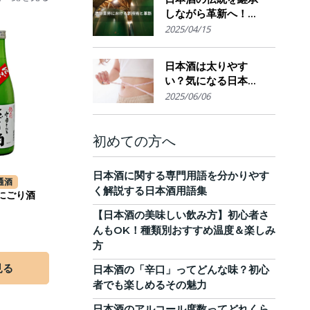
しながら革新へ！
AI・IoTが実現する革
2025/04/15
新的醸造技術とサス
テナブルな酒造業界
日本酒は太りやす
の未来展望
い？気になる日本酒
のカロリーと糖質。
2025/06/06
他のお酒との比較
も！
初めての方へ
日本酒に関する専門用語を分かりやす
通酒
く解説する日本酒用語集
 にごり酒
【日本酒の美味しい飲み方】初心者さ
んもOK！種類別おすすめ温度＆楽しみ
方
見る
日本酒の「辛口」ってどんな味？初心
者でも楽しめるその魅力
日本酒のアルコール度数ってどれくら