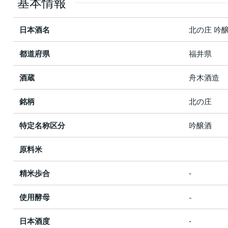
基本情報
日本酒名
北の庄 吟
都道府県
福井県
酒蔵
舟木酒造
銘柄
北の庄
特定名称区分
吟醸酒
原料米
精米歩合
‐
使用酵母
-
日本酒度
‐