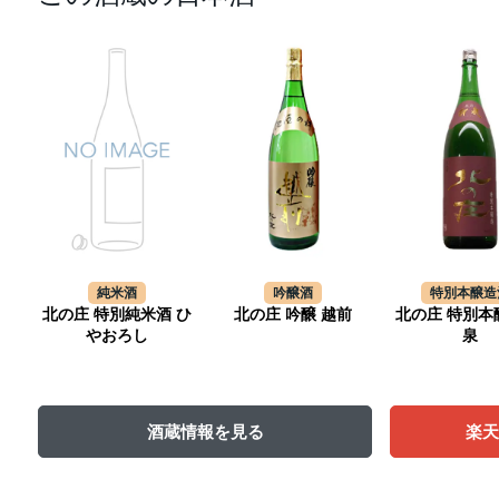
純米酒
吟醸酒
特別本醸造
北の庄 特別純米酒 ひ
北の庄 吟醸 越前
北の庄 特別本
やおろし
泉
酒蔵情報を見る
楽