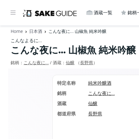
酒蔵一覧
銘柄
Home
日本酒
こんな夜に… 山椒魚 純米吟醸
こんなよるに…
こんな夜に… 山椒魚 純米吟醸
銘柄：
こんな夜に…
/ 酒蔵：
仙醸
（
長野県
）
特定名称
純米吟醸酒
銘柄
こんな夜に…
酒蔵
仙醸
都道府県
長野県