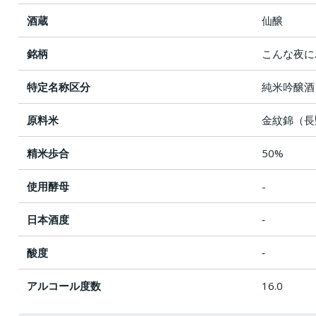
酒蔵
仙醸
銘柄
こんな夜に
特定名称区分
純米吟醸酒
原料米
金紋錦（長
精米歩合
50%
使用酵母
-
日本酒度
‐
酸度
‐
アルコール度数
16.0