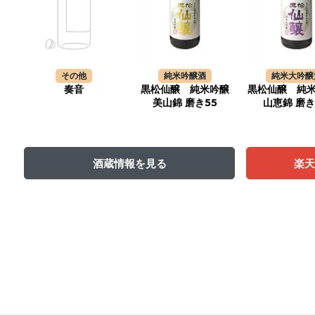
その他
純米吟醸酒
純米大吟醸
奏音
黒松仙醸 純米吟醸
黒松仙醸 純
美山錦 磨き55
山恵錦 磨き
酒蔵情報を見る
楽