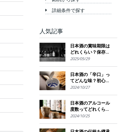
詳細条件で探す
人気記事
日本酒の賞味期限は
どれくらい？保存場
所のポイント
2025/05/29
日本酒の「辛口」っ
てどんな味？初心者
でも楽しめるその魅
2024/10/27
力
日本酒のアルコール
度数ってどれくら
い？特徴や度数の秘
2024/10/25
密を解説！
日本酒の伝統を継承