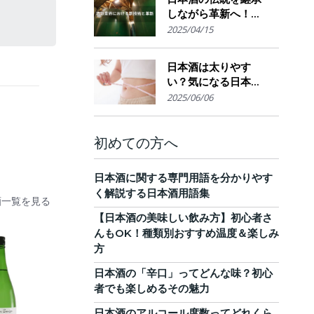
しながら革新へ！
AI・IoTが実現する革
2025/04/15
新的醸造技術とサス
テナブルな酒造業界
日本酒は太りやす
の未来展望
い？気になる日本酒
のカロリーと糖質。
2025/06/06
他のお酒との比較
も！
初めての方へ
日本酒に関する専門用語を分かりやす
く解説する日本酒用語集
酒一覧を見る
【日本酒の美味しい飲み方】初心者さ
んもOK！種類別おすすめ温度＆楽しみ
方
日本酒の「辛口」ってどんな味？初心
者でも楽しめるその魅力
日本酒のアルコール度数ってどれくら