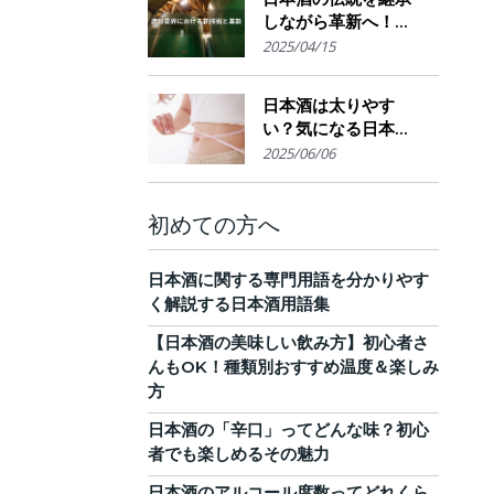
しながら革新へ！
AI・IoTが実現する革
2025/04/15
新的醸造技術とサス
テナブルな酒造業界
日本酒は太りやす
の未来展望
い？気になる日本酒
のカロリーと糖質。
2025/06/06
他のお酒との比較
も！
初めての方へ
日本酒に関する専門用語を分かりやす
く解説する日本酒用語集
【日本酒の美味しい飲み方】初心者さ
んもOK！種類別おすすめ温度＆楽しみ
方
日本酒の「辛口」ってどんな味？初心
者でも楽しめるその魅力
日本酒のアルコール度数ってどれくら