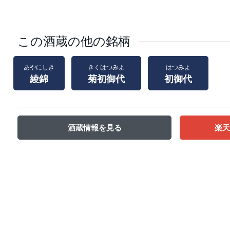
この酒蔵の他の銘柄
あやにしき
きくはつみよ
はつみよ
綾錦
菊初御代
初御代
酒蔵情報を見る
楽