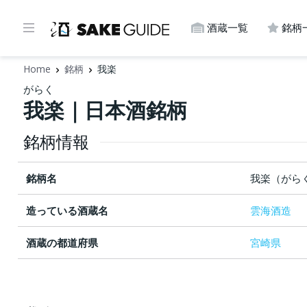
酒蔵一覧
銘柄
Home
銘柄
我楽
がらく
我楽｜日本酒銘柄
銘柄情報
銘柄名
我楽（がら
造っている酒蔵名
雲海酒造
酒蔵の都道府県
宮崎県