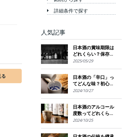
詳細条件で探す
人気記事
日本酒の賞味期限は
どれくらい？保存場
所のポイント
2025/05/29
見る
日本酒の「辛口」っ
てどんな味？初心者
でも楽しめるその魅
2024/10/27
力
日本酒のアルコール
度数ってどれくら
い？特徴や度数の秘
2024/10/25
密を解説！
日本酒の伝統を継承