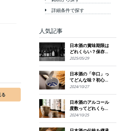
詳細条件で探す
人気記事
日本酒の賞味期限は
どれくらい？保存場
所のポイント
2025/05/29
日本酒の「辛口」っ
てどんな味？初心者
でも楽しめるその魅
2024/10/27
力
見る
日本酒のアルコール
度数ってどれくら
い？特徴や度数の秘
2024/10/25
密を解説！
日本酒の伝統を継承