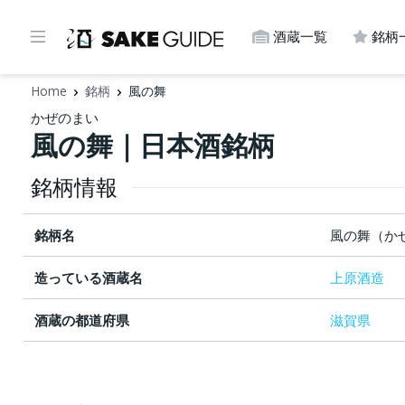
酒蔵一覧
銘柄
Home
銘柄
風の舞
かぜのまい
風の舞｜日本酒銘柄
銘柄情報
銘柄名
風の舞（か
造っている酒蔵名
上原酒造
酒蔵の都道府県
滋賀県