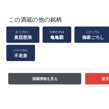
この酒蔵の他の銘柄
おくびわこ
かめかめは
ごけごろし
奥琵琶湖
亀亀覇
御家ごろし
ふろうせん
不老泉
酒蔵情報を見る
楽