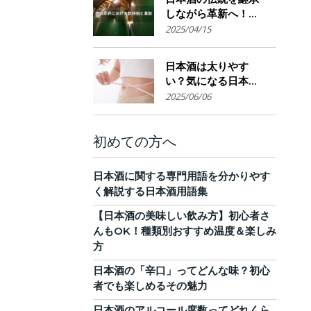
しながら革新へ！
AI・IoTが実現する革
2025/04/15
新的醸造技術とサス
テナブルな酒造業界
日本酒は太りやす
の未来展望
い？気になる日本酒
のカロリーと糖質。
2025/06/06
他のお酒との比較
も！
初めての方へ
日本酒に関する専門用語を分かりやす
く解説する日本酒用語集
【日本酒の美味しい飲み方】初心者さ
んもOK！種類別おすすめ温度＆楽しみ
方
日本酒の「辛口」ってどんな味？初心
者でも楽しめるその魅力
日本酒のアルコール度数ってどれくら