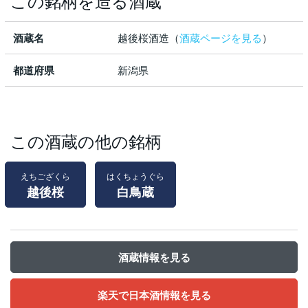
この銘柄を造る酒蔵
酒蔵名
越後桜酒造（
酒蔵ページを見る
）
都道府県
新潟県
この酒蔵の他の銘柄
えちござくら
はくちょうぐら
越後桜
白鳥蔵
酒蔵情報を見る
楽天で日本酒情報を見る