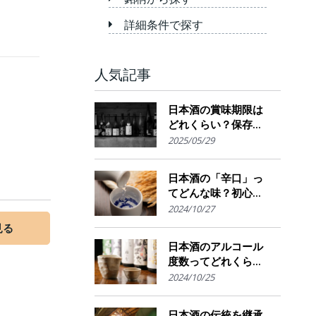
詳細条件で探す
人気記事
日本酒の賞味期限は
どれくらい？保存場
所のポイント
2025/05/29
日本酒の「辛口」っ
てどんな味？初心者
でも楽しめるその魅
2024/10/27
力
見る
日本酒のアルコール
度数ってどれくら
い？特徴や度数の秘
2024/10/25
密を解説！
日本酒の伝統を継承