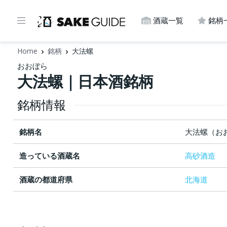
酒蔵一覧
銘柄
Home
銘柄
大法螺
おおぼら
大法螺｜日本酒銘柄
銘柄情報
銘柄名
大法螺（お
造っている酒蔵名
高砂酒造
酒蔵の都道府県
北海道