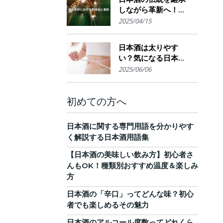
しながら革新へ！
AI・IoTが実現する革
2025/04/15
新的醸造技術とサス
テナブルな酒造業界
日本酒は太りやす
の未来展望
い？気になる日本酒
のカロリーと糖質。
2025/06/06
他のお酒との比較
も！
初めての方へ
日本酒に関する専門用語を分かりやす
く解説する日本酒用語集
【日本酒の美味しい飲み方】初心者さ
んもOK！種類別おすすめ温度＆楽しみ
方
日本酒の「辛口」ってどんな味？初心
者でも楽しめるその魅力
日本酒のアルコール度数ってどれくら