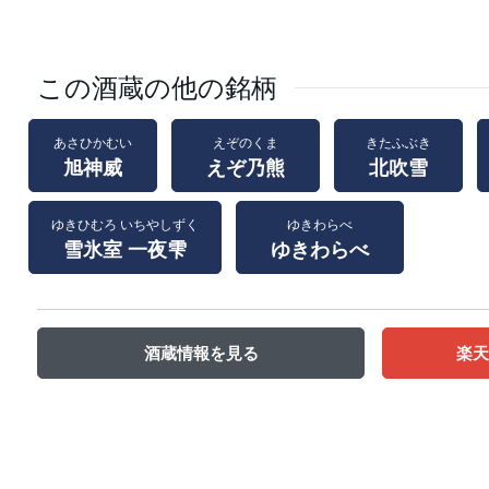
この酒蔵の他の銘柄
あさひかむい
えぞのくま
きたふぶき
旭神威
えぞ乃熊
北吹雪
ゆきひむろ いちやしずく
ゆきわらべ
雪氷室 一夜雫
ゆきわらべ
酒蔵情報を見る
楽