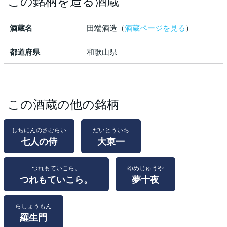
この銘柄を造る酒蔵
酒蔵名
田端酒造（
酒蔵ページを見る
）
都道府県
和歌山県
この酒蔵の他の銘柄
しちにんのさむらい
だいとういち
七人の侍
大東一
つれもていこら。
ゆめじゅうや
つれもていこら。
夢十夜
らしょうもん
羅生門