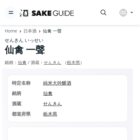
Home
日本酒
仙禽 一聲
せんきん いっせい
仙禽 一聲
銘柄：
仙禽
/ 酒蔵：
せんきん
（
栃木県
）
特定名称
純米大吟醸酒
銘柄
仙禽
酒蔵
せんきん
都道府県
栃木県