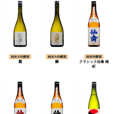
純米大吟醸酒
純米大吟醸酒
純米吟醸酒
麗
醸
クラシック仙禽 雄
町