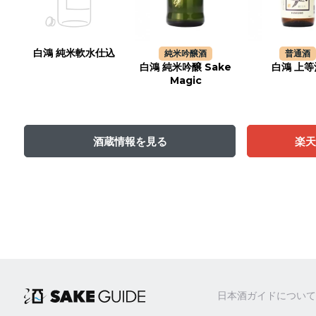
白鴻 純米軟水仕込
純米吟醸酒
普通酒
白鴻 純米吟醸 Sake
白鴻 上等
Magic
酒蔵情報を見る
楽
日本酒ガイドについて