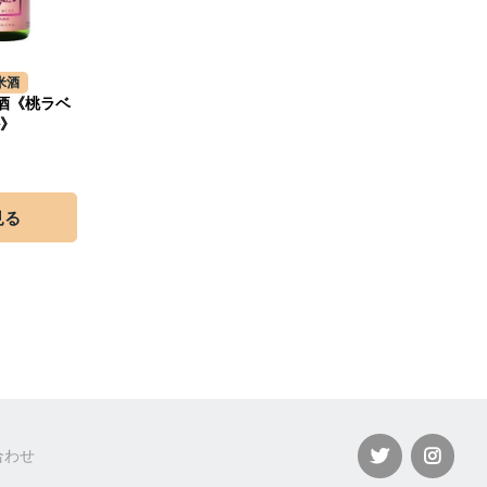
米酒
米酒《桃ラベ
ル》
見る
合わせ