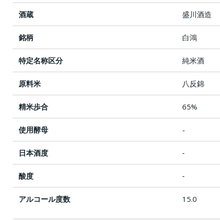
酒蔵
盛川酒造
銘柄
白鴻
特定名称区分
純米酒
原料米
八反錦
精米歩合
65%
使用酵母
-
日本酒度
‐
酸度
‐
アルコール度数
15.0