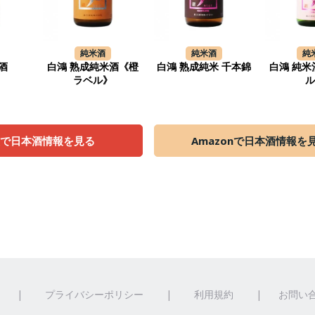
純米酒
純米酒
純
酒
白鴻 熟成純米酒《橙
白鴻 熟成純米 千本錦
白鴻 純
ラベル》
天で日本酒情報を見る
Amazonで日本酒情報を
|
プライバシーポリシー
|
利用規約
|
お問い