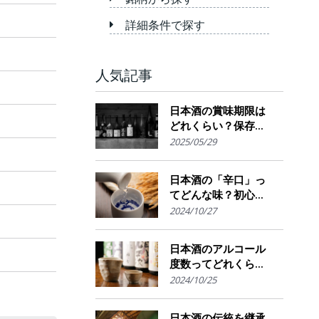
詳細条件で探す
人気記事
日本酒の賞味期限は
どれくらい？保存場
所のポイント
2025/05/29
日本酒の「辛口」っ
てどんな味？初心者
でも楽しめるその魅
2024/10/27
力
日本酒のアルコール
度数ってどれくら
い？特徴や度数の秘
2024/10/25
密を解説！
日本酒の伝統を継承