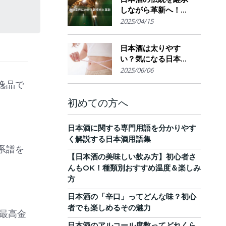
しながら革新へ！
AI・IoTが実現する革
2025/04/15
新的醸造技術とサス
テナブルな酒造業界
日本酒は太りやす
の未来展望
い？気になる日本酒
のカロリーと糖質。
2025/06/06
他のお酒との比較
逸品で
も！
初めての方へ
日本酒に関する専門用語を分かりやす
く解説する日本酒用語集
系譜を
【日本酒の美味しい飲み方】初心者さ
んもOK！種類別おすすめ温度＆楽しみ
方
日本酒の「辛口」ってどんな味？初心
者でも楽しめるその魅力
最高金
日本酒のアルコール度数ってどれくら