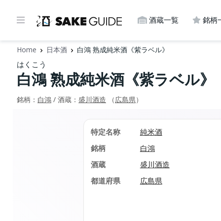
酒蔵一覧
銘柄
Home
日本酒
白鴻 熟成純米酒《紫ラベル》
はくこう
白鴻 熟成純米酒《紫ラベル》
銘柄：
白鴻
/ 酒蔵：
盛川酒造
（
広島県
）
特定名称
純米酒
銘柄
白鴻
酒蔵
盛川酒造
都道府県
広島県