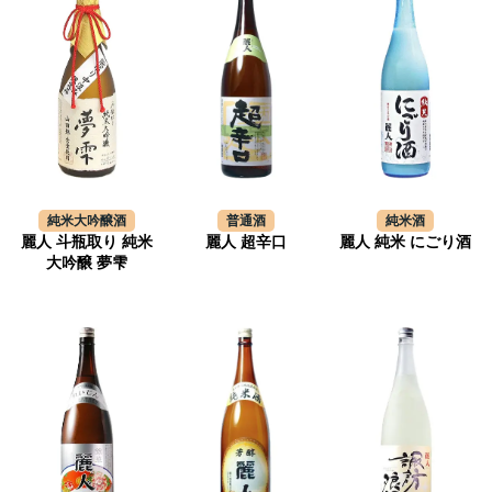
純米大吟醸酒
普通酒
純米酒
麗人 斗瓶取り 純米
麗人 超辛口
麗人 純米 にごり酒
大吟醸 夢雫