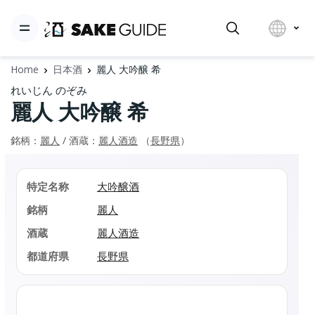
Home
日本酒
麗人 大吟醸 希
れいじん のぞみ
麗人 大吟醸 希
銘柄：
麗人
/ 酒蔵：
麗人酒造
（
長野県
）
特定名称
大吟醸酒
銘柄
麗人
酒蔵
麗人酒造
都道府県
長野県