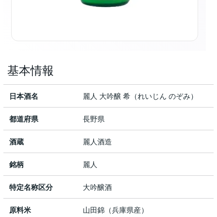
基本情報
日本酒名
麗人 大吟醸 希（れいじん のぞみ）
都道府県
長野県
酒蔵
麗人酒造
銘柄
麗人
特定名称区分
大吟醸酒
原料米
山田錦（兵庫県産）