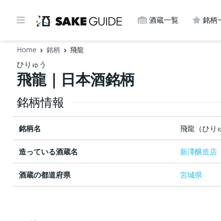
酒蔵一覧
銘柄
Home
銘柄
飛龍
ひりゅう
飛龍｜日本酒銘柄
銘柄情報
銘柄名
飛龍（ひり
造っている酒蔵名
新澤醸造店
酒蔵の都道府県
宮城県