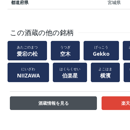
都道府県
宮城県
この酒蔵の他の銘柄
あたごのまつ
うつぎ
げっこう
愛宕の松
空木
Gekko
にいざわ
はくらくせい
よこはま
NIIZAWA
伯楽星
横濱
酒蔵情報を見る
楽