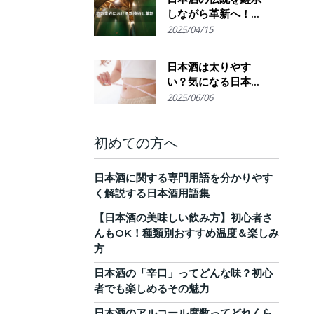
しながら革新へ！
AI・IoTが実現する革
2025/04/15
新的醸造技術とサス
テナブルな酒造業界
日本酒は太りやす
の未来展望
い？気になる日本酒
のカロリーと糖質。
2025/06/06
他のお酒との比較
も！
初めての方へ
日本酒に関する専門用語を分かりやす
く解説する日本酒用語集
【日本酒の美味しい飲み方】初心者さ
んもOK！種類別おすすめ温度＆楽しみ
方
日本酒の「辛口」ってどんな味？初心
者でも楽しめるその魅力
日本酒のアルコール度数ってどれくら