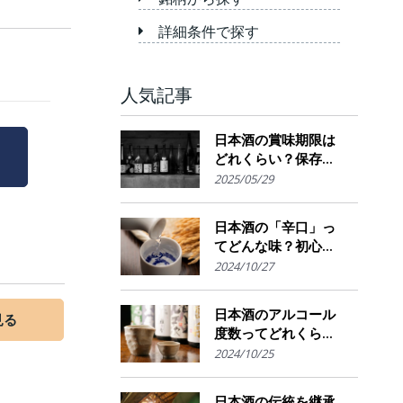
詳細条件で探す
人気記事
日本酒の賞味期限は
り
どれくらい？保存場
所のポイント
2025/05/29
日本酒の「辛口」っ
てどんな味？初心者
でも楽しめるその魅
2024/10/27
力
日本酒のアルコール
見る
度数ってどれくら
い？特徴や度数の秘
2024/10/25
密を解説！
日本酒の伝統を継承